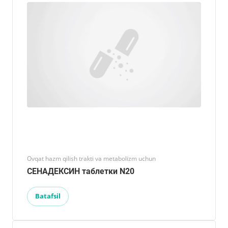
Ovqat hazm qilish trakti va metabolizm uchun
СЕНАДЕКСИН таблетки N20
Batafsil