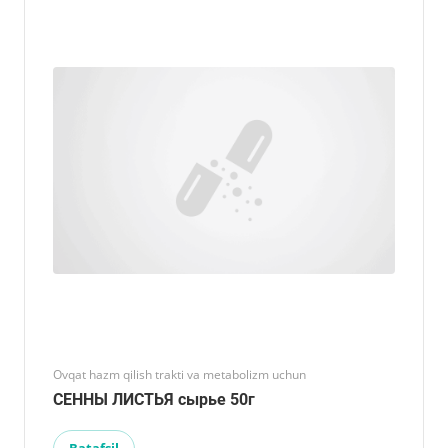
Ovqat hazm qilish trakti va metabolizm uchun
СЕННЫ ЛИСТЬЯ сырье 50г
Batafsil