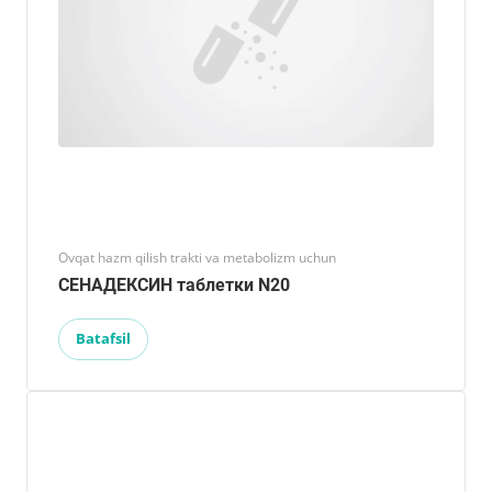
Ovqat hazm qilish trakti va metabolizm uchun
СЕНАДЕКСИН таблетки N20
Batafsil