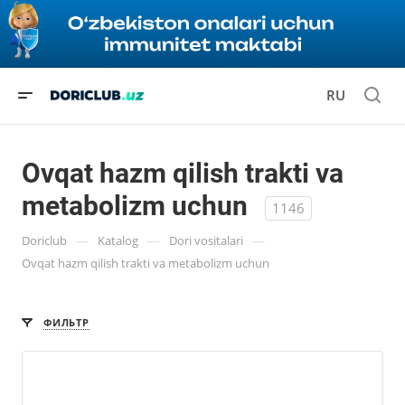
RU
Ovqat hazm qilish trakti va
metabolizm uchun
1146
—
—
—
Doriclub
Katalog
Dori vositalari
Ovqat hazm qilish trakti va metabolizm uchun
ФИЛЬТР