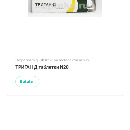
Ovqat hazm qilish trakti va metabolizm uchun
ТРИГАН Д таблетки N20
Batafsil