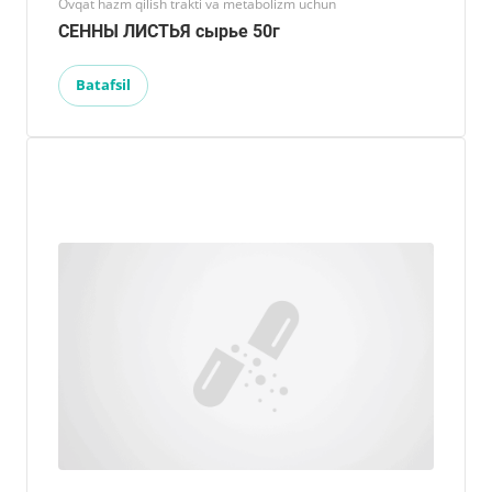
Ovqat hazm qilish trakti va metabolizm uchun
СЕННЫ ЛИСТЬЯ сырье 50г
Batafsil