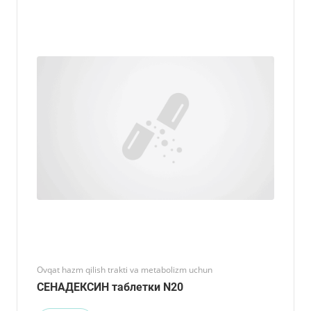
Ovqat hazm qilish trakti va metabolizm uchun
СЕНАДЕКСИН таблетки N20