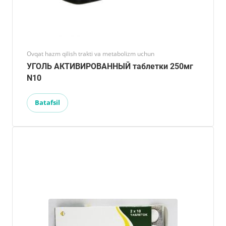
Ovqat hazm qilish trakti va metabolizm uchun
УГОЛЬ АКТИВИРОВАННЫЙ таблетки 250мг
N10
Batafsil