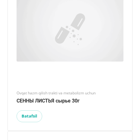
Ovqat hazm qilish trakti va metabolizm uchun
СЕННЫ ЛИСТЬЯ сырье 30г
Batafsil