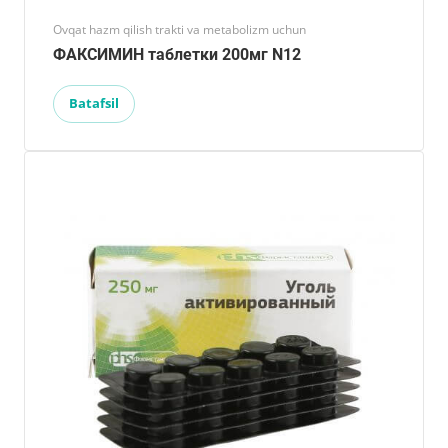
Ovqat hazm qilish trakti va metabolizm uchun
ФАКСИМИН таблетки 200мг N12
Batafsil