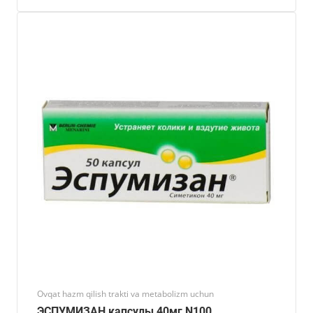
Ovqat hazm qilish trakti va metabolizm uchun
ЭСПУМИЗАН капсулы 40мг N100