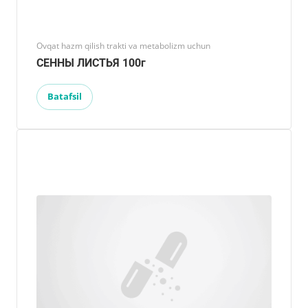
Ovqat hazm qilish trakti va metabolizm uchun
СЕННЫ ЛИСТЬЯ 100г
Batafsil