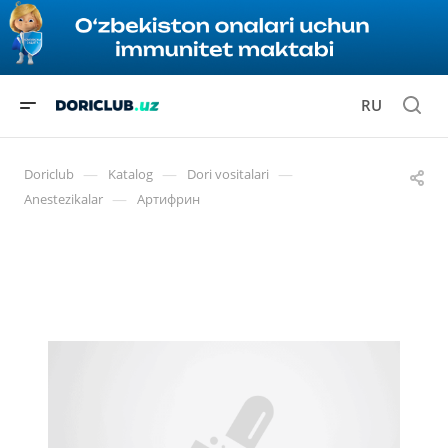
RU
—
—
—
Doriclub
Katalog
Dori vositalari
—
Anestezikalar
Артифрин