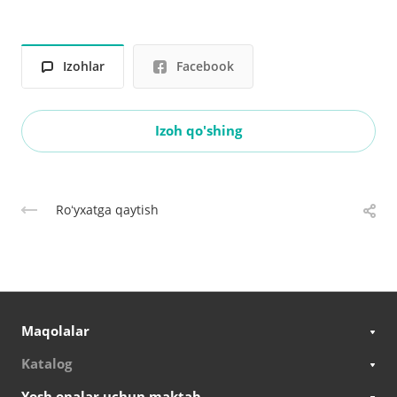
Izohlar
Facebook
Izoh qo'shing
Roʻyxatga qaytish
Maqolalar
Katalog
Yosh onalar uchun maktab