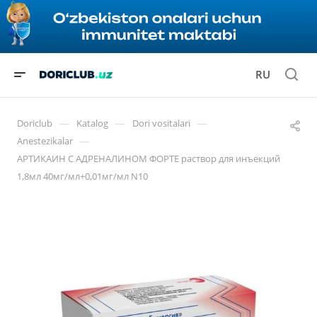
RU
—
—
—
Doriclub
Katalog
Dori vositalari
—
Anestezikalar
АРТИКАИН С АДРЕНАЛИНОМ ФОРТЕ раствор для инъекций
1,8мл 40мг/мл+0,01мг/мл N10