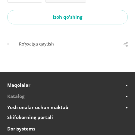
Izoh qo'shing
Roʻyxatga qaytish
Maqolalar
Katalog
Yosh onalar uchun maktab
Shifokorning portali
Dorisystems