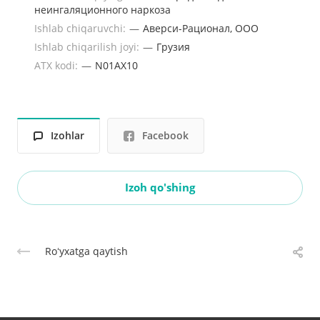
неингаляционного наркоза
Ishlab chiqaruvchi:
—
Аверси-Рационал, ООО
Ishlab chiqarilish joyi:
—
Грузия
ATX kodi:
—
N01AX10
Izohlar
Facebook
Izoh qo'shing
Roʻyxatga qaytish