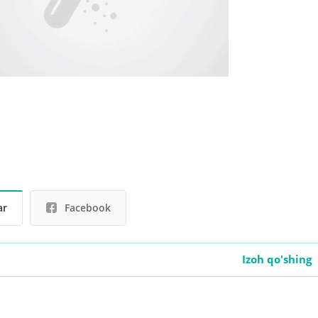
ar
Facebook
Izoh qo'shing