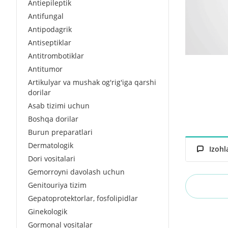
Antiepileptik
Antifungal
Antipodagrik
Antiseptiklar
Antitrombotiklar
Antitumor
Artikulyar va mushak og'rig'iga qarshi
dorilar
Asab tizimi uchun
Boshqa dorilar
Burun preparatlari
Dermatologik
Izohl
Dori vositalari
Gemorroyni davolash uchun
Genitouriya tizim
Gepatoprotektorlar, fosfolipidlar
Ginekologik
Gormonal vositalar