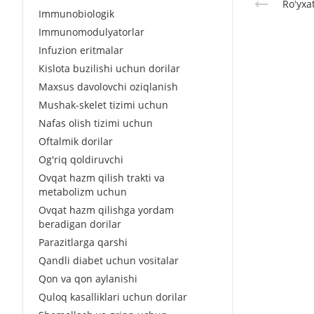
Roʻyxa
Immunobiologik
Immunomodulyatorlar
Infuzion eritmalar
Kislota buzilishi uchun dorilar
Maxsus davolovchi oziqlanish
Mushak-skelet tizimi uchun
Nafas olish tizimi uchun
Oftalmik dorilar
Og'riq qoldiruvchi
Ovqat hazm qilish trakti va
metabolizm uchun
Ovqat hazm qilishga yordam
beradigan dorilar
Parazitlarga qarshi
Qandli diabet uchun vositalar
Qon va qon aylanishi
Quloq kasalliklari uchun dorilar