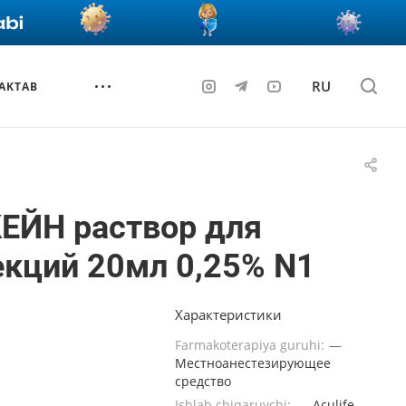
RU
AKTAB
ЕЙН раствор для
кций 20мл 0,25% N1
Характеристики
Farmakoterapiya guruhi:
—
Местноанестезирующее
средство
Ishlab chiqaruvchi:
—
Aculife