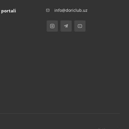
info@doriclub.uz
 portali