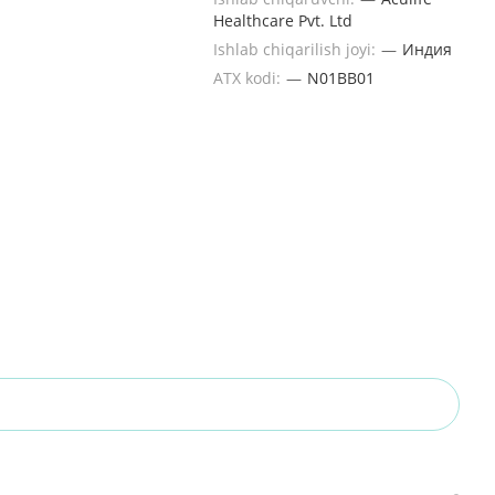
Healthcare Pvt. Ltd
Ishlab chiqarilish joyi:
—
Индия
ATX kodi:
—
N01BB01