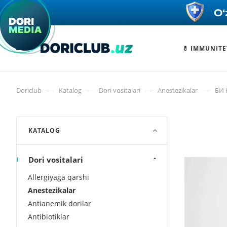
💊 IMMUNITE
—
—
—
—
Doriclub
Katalog
Dori vositalari
Anestezikalar
БИ 
KATALOG
Dori vositalari
Allergiyaga qarshi
Anestezikalar
Antianemik dorilar
Antibiotiklar