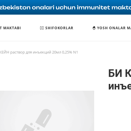
T MAKTABI
🧑‍⚕️ SHIFOKORLAR
🐣 YOSH ONALAR M
КЕЙН раствор для инъекций 20мл 0,25% N1
БИ К
инъе