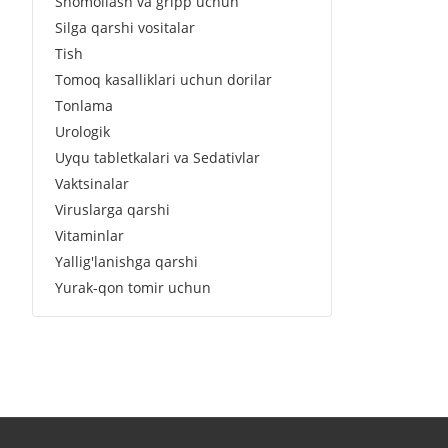
Shomollash va gripp uchun
Silga qarshi vositalar
Tish
Tomoq kasalliklari uchun dorilar
Tonlama
Urologik
Uyqu tabletkalari va Sedativlar
Vaktsinalar
Viruslarga qarshi
Vitaminlar
Yallig'lanishga qarshi
Yurak-qon tomir uchun