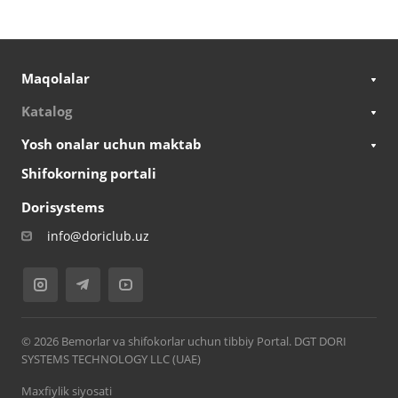
Maqolalar
Katalog
Yosh onalar uchun maktab
Shifokorning portali
Dorisystems
info@doriclub.uz
© 2026 Bemorlar va shifokorlar uchun tibbiy Portal. DGT DORI
SYSTEMS TECHNOLOGY LLC (UAE)
Maxfiylik siyosati