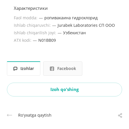
Характеристики
Faol modda:
—
ропивакаина гидрохлорид
Ishlab chiqaruvchi:
—
Jurabek Laboratories СП ООО
Ishlab chiqarilish joyi:
—
Узбекистан
ATX kodi:
—
N01BB09
Izohlar
Facebook
Izoh qo'shing
Roʻyxatga qaytish