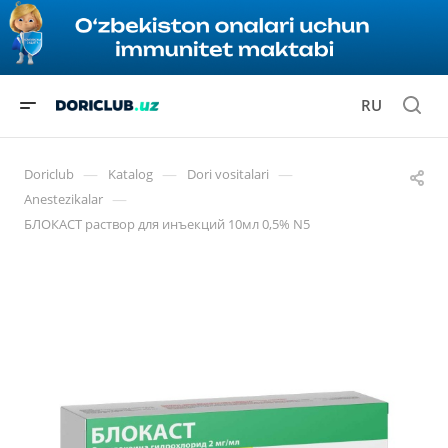
RU
—
—
—
Doriclub
Katalog
Dori vositalari
—
Anestezikalar
БЛОКАСТ раствор для инъекций 10мл 0,5% N5