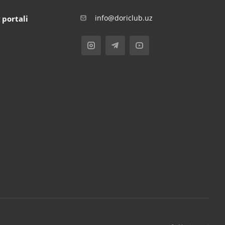
info@doriclub.uz
 portali