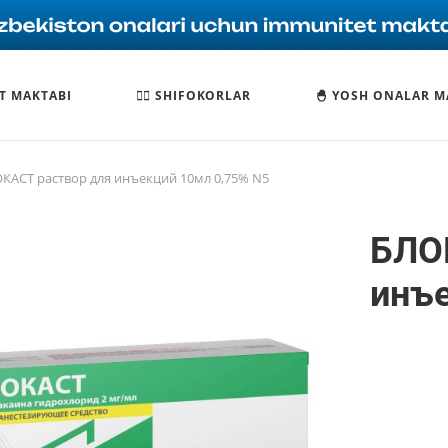
T MAKTABI
🧑‍⚕️ SHIFOKORLAR
🐣 YOSH ONALAR M
КАСТ раствор для инъекций 10мл 0,75% N5
БЛО
инъе