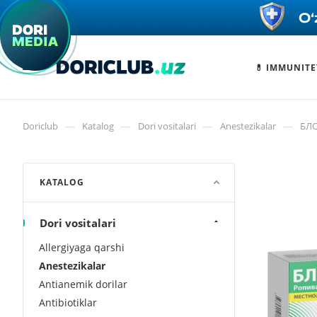
💊 IMMUNITE
—
—
—
—
Doriclub
Katalog
Dori vositalari
Anestezikalar
БЛО
KATALOG
Dori vositalari
Allergiyaga qarshi
Anestezikalar
Antianemik dorilar
Antibiotiklar