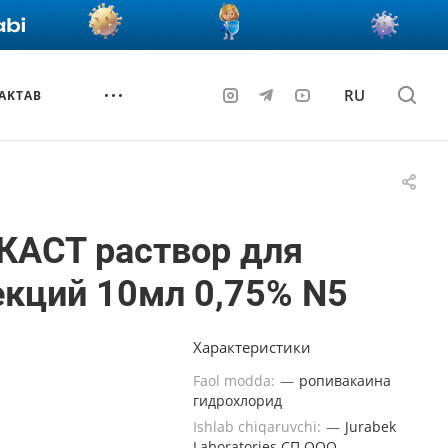
RU
AKTAB
КАСТ раствор для
кций 10мл 0,75% N5
Характеристики
Faol modda:
—
ропивакаина
гидрохлорид
Ishlab chiqaruvchi:
—
Jurabek
Laboratories СП ООО