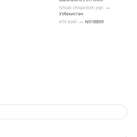
Ishlab chiqarilish joyi:
—
Узбекистан
ATX kodi:
—
N01BB09