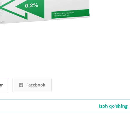
ar
Facebook
Izoh qo'shing