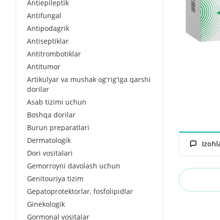
Antiepileptik
Antifungal
Antipodagrik
Antiseptiklar
Antitrombotiklar
Antitumor
Artikulyar va mushak og'rig'iga qarshi
dorilar
Asab tizimi uchun
Boshqa dorilar
Burun preparatlari
Dermatologik
Izohl
Dori vositalari
Gemorroyni davolash uchun
Genitouriya tizim
Gepatoprotektorlar, fosfolipidlar
Ginekologik
Gormonal vositalar