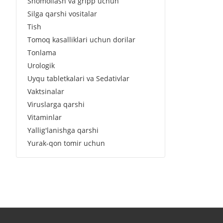
Shomollash va gripp uchun
Silga qarshi vositalar
Tish
Tomoq kasalliklari uchun dorilar
Tonlama
Urologik
Uyqu tabletkalari va Sedativlar
Vaktsinalar
Viruslarga qarshi
Vitaminlar
Yallig'lanishga qarshi
Yurak-qon tomir uchun