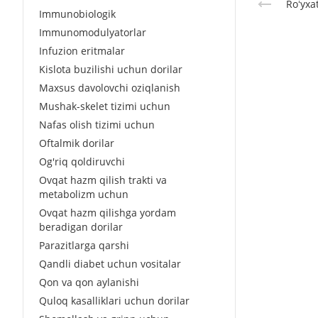
Roʻyxa
Immunobiologik
Immunomodulyatorlar
Infuzion eritmalar
Kislota buzilishi uchun dorilar
Maxsus davolovchi oziqlanish
Mushak-skelet tizimi uchun
Nafas olish tizimi uchun
Oftalmik dorilar
Og'riq qoldiruvchi
Ovqat hazm qilish trakti va
metabolizm uchun
Ovqat hazm qilishga yordam
beradigan dorilar
Parazitlarga qarshi
Qandli diabet uchun vositalar
Qon va qon aylanishi
Quloq kasalliklari uchun dorilar