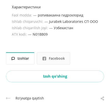
Характеристики
Faol modda:
—
ропивакаина гидрохлорид
Ishlab chiqaruvchi:
—
Jurabek Laboratories СП ООО
Ishlab chiqarilish joyi:
—
Узбекистан
ATX kodi:
—
N01BB09
Izohlar
Facebook
Izoh qo'shing
Roʻyxatga qaytish