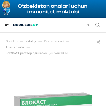
RU
—
—
—
Doriclub
Katalog
Dori vositalari
—
Anestezikalar
БЛОКАСТ раствор для инъекций 5мл 1% N5