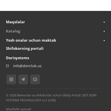
Maqolalar
Katalog
Yosh onalar uchun maktab
Shifokorning portali
Dorisystems
info@doriclub.uz
© 2026 Bemorlar va shifokorlar uchun tibbiy Portal. DGT DORI
SYSTEMS TECHNOLOGY LLC (UAE)
Maxfiylik siyosati