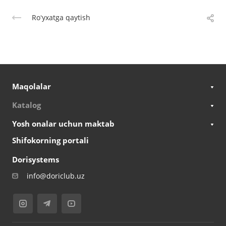
Roʻyxatga qaytish
Maqolalar
Katalog
Yosh onalar uchun maktab
Shifokorning portali
Dorisystems
info@doriclub.uz