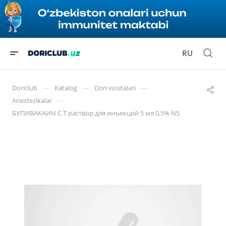
RU
—
—
—
Doriclub
Katalog
Dori vositalari
—
Anestezikalar
БУПИВАКАИН С.Т раствор для инъекций 5 мл 0,5% N5