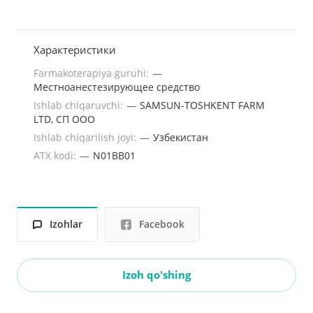
Характеристики
Farmakoterapiya guruhi:
—
Местноанестезирующее средство
Ishlab chiqaruvchi:
—
SAMSUN-TOSHKENT FARM
LTD, СП ООО
Ishlab chiqarilish joyi:
—
Узбекистан
ATX kodi:
—
N01BB01
Izohlar
Facebook
Izoh qo'shing