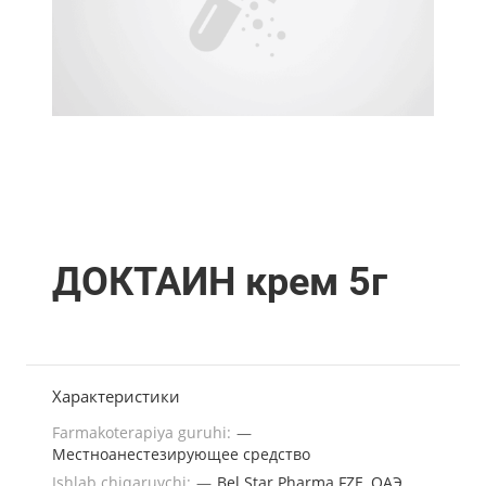
ДОКТАИН крем 5г
Характеристики
Farmakoterapiya guruhi:
—
Местноанестезирующее средство
Ishlab chiqaruvchi:
—
Bel Star Pharma FZE, ОАЭ