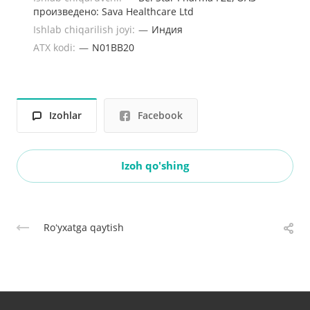
произведено: Sava Healthcare Ltd
Ishlab chiqarilish joyi:
—
Индия
ATX kodi:
—
N01BB20
Izohlar
Facebook
Izoh qo'shing
Roʻyxatga qaytish