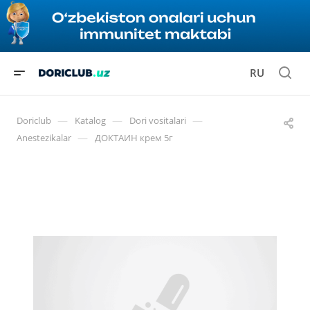
RU
—
—
—
Doriclub
Katalog
Dori vositalari
—
Anestezikalar
ДОКТАИН крем 5г