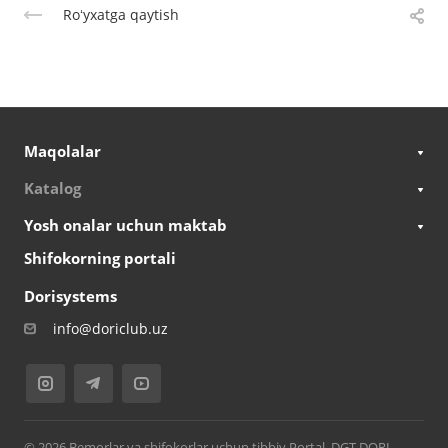
Roʻyxatga qaytish
Maqolalar
Katalog
Yosh onalar uchun maktab
Shifokorning portali
Dorisystems
info@doriclub.uz
© 2026 Bemorlar va shifokorlar uchun tibbiy Portal. DGT DORI