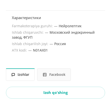
Характеристики
Farmakoterapiya guruhi:
—
Нейролептик
Ishlab chiqaruvchi:
—
Московский эндокринный
завод, ФГУП
Ishlab chiqarilish joyi:
—
Россия
ATX kodi:
—
N01AX01
Izohlar
Facebook
Izoh qo'shing