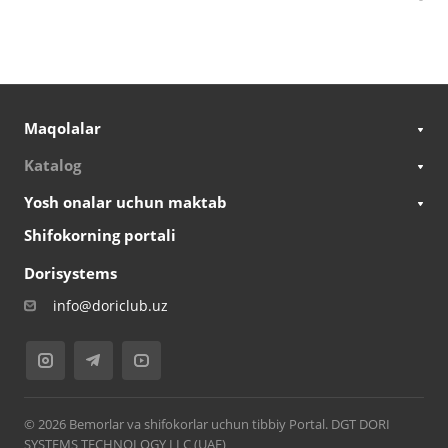
Maqolalar
Katalog
Yosh onalar uchun maktab
Shifokorning portali
Dorisystems
info@doriclub.uz
© 2026 Bemorlar va shifokorlar uchun tibbiy Portal. DGT DORI
SYSTEMS TECHNOLOGY LLC (UAE)