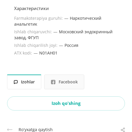
Характеристики
Farmakoterapiya guruhi:
—
Наркотический
анальгетик
Ishlab chiqaruvchi:
—
Московский эндокринный
завод, ФГУП
Ishlab chiqarilish joyi:
—
Россия
ATX kodi:
—
N01AH01
Izohlar
Facebook
Izoh qo'shing
Roʻyxatga qaytish