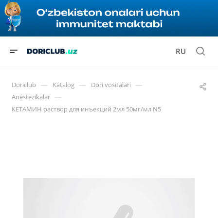
RU
—
—
—
Doriclub
Katalog
Dori vositalari
—
Anestezikalar
КЕТАМИН раствор для инъекций 2мл 50мг/мл N5