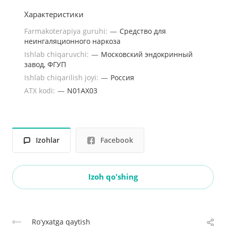
Характеристики
Farmakoterapiya guruhi:
—
Средство для
неингаляционного наркоза
Ishlab chiqaruvchi:
—
Московский эндокринный
завод, ФГУП
Ishlab chiqarilish joyi:
—
Россия
ATX kodi:
—
N01AX03
Izohlar
Facebook
Izoh qo'shing
Roʻyxatga qaytish