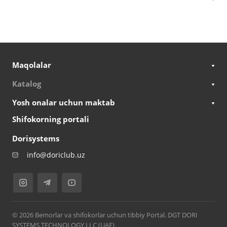
Maqolalar
Katalog
Yosh onalar uchun maktab
Shifokorning portali
Dorisystems
info@doriclub.uz
© 2026 Bemorlar va shifokorlar uchun tibbiy Portal. DGT DORI
SYSTEMS TECHNOLOGY LLC (UAE)