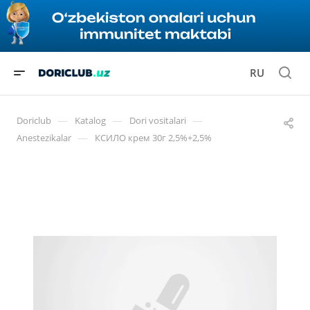
RU
—
—
—
Doriclub
Katalog
Dori vositalari
—
Anestezikalar
КСИЛО крем 30г 2,5%+2,5%