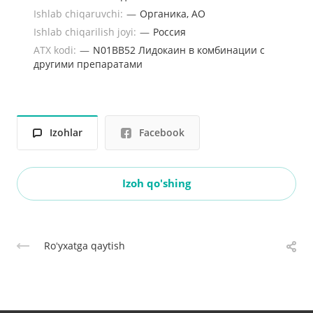
Ishlab chiqaruvchi:
—
Органика, АО
Ishlab chiqarilish joyi:
—
Россия
ATX kodi:
—
N01BB52 Лидокаин в комбинации с
другими препаратами
Izohlar
Facebook
Izoh qo'shing
Roʻyxatga qaytish