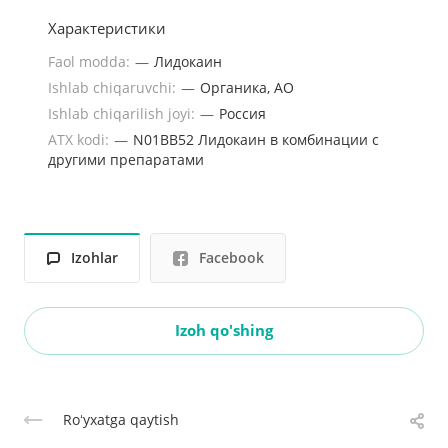
Характеристики
Faol modda:
—
Лидокаин
Ishlab chiqaruvchi:
—
Органика, АО
Ishlab chiqarilish joyi:
—
Россия
ATX kodi:
—
N01BB52 Лидокаин в комбинации с
другими препаратами
Izohlar
Facebook
Izoh qo'shing
Roʻyxatga qaytish