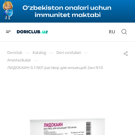
RU
—
—
—
Doriclub
Katalog
Dori vositalari
—
Anestezikalar
ЛИДОКАИН 0,1/МЛ раствор для инъекций 2мл N10