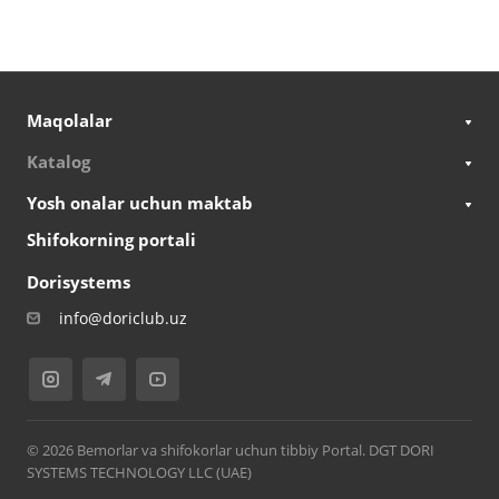
Maqolalar
Katalog
Yosh onalar uchun maktab
Shifokorning portali
Dorisystems
info@doriclub.uz
© 2026 Bemorlar va shifokorlar uchun tibbiy Portal. DGT DORI
SYSTEMS TECHNOLOGY LLC (UAE)