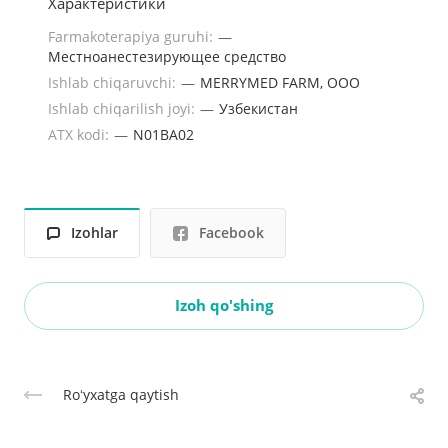
Характеристики
Farmakoterapiya guruhi:
—
Местноанестезирующее средство
Ishlab chiqaruvchi:
—
MERRYMED FARM, OOO
Ishlab chiqarilish joyi:
—
Узбекистан
ATX kodi:
—
N01ВА02
Izohlar
Facebook
Izoh qo'shing
Roʻyxatga qaytish