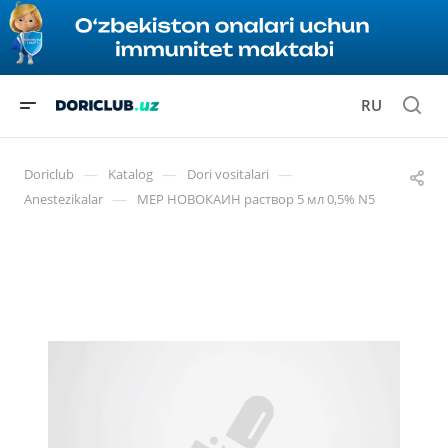
RU
—
—
—
Doriclub
Katalog
Dori vositalari
—
Anestezikalar
МЕР НОВОКАИН раствор 5 мл 0,5% N5