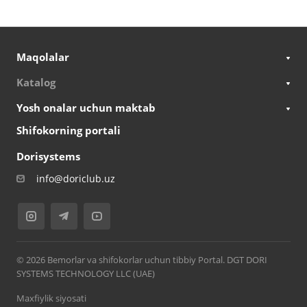
Maqolalar
Katalog
Yosh onalar uchun maktab
Shifokorning portali
Dorisystems
info@doriclub.uz
© 2026 Bemorlar va shifokorlar uchun tibbiy Portal. DGT DORI
SYSTEMS TECHNOLOGY LLC (UAE)
Maxfiylik siyosati