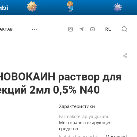
RU
AKTAB
НОВОКАИН раствор для
кций 2мл 0,5% N40
Характеристики
Farmakoterapiya guruhi:
—
Местноанестезирующее
средство
Ishlab chiqaruvchi:
—
Merrymed