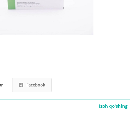
ar
Facebook
Izoh qo'shing