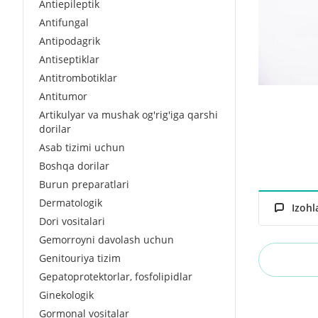
Antiepileptik
Antifungal
Antipodagrik
Antiseptiklar
Antitrombotiklar
Antitumor
Artikulyar va mushak og'rig'iga qarshi
dorilar
Asab tizimi uchun
Boshqa dorilar
Burun preparatlari
Dermatologik
Izohl
Dori vositalari
Gemorroyni davolash uchun
Genitouriya tizim
Gepatoprotektorlar, fosfolipidlar
Ginekologik
Gormonal vositalar