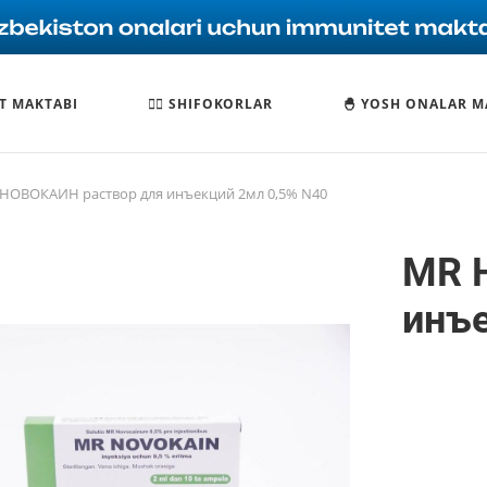
T MAKTABI
🧑‍⚕️ SHIFOKORLAR
🐣 YOSH ONALAR M
НОВОКАИН раствор для инъекций 2мл 0,5% N40
MR 
инъе