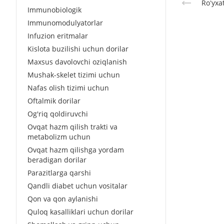
Roʻyxa
Immunobiologik
Immunomodulyatorlar
Infuzion eritmalar
Kislota buzilishi uchun dorilar
Maxsus davolovchi oziqlanish
Mushak-skelet tizimi uchun
Nafas olish tizimi uchun
Oftalmik dorilar
Og'riq qoldiruvchi
Ovqat hazm qilish trakti va
metabolizm uchun
Ovqat hazm qilishga yordam
beradigan dorilar
Parazitlarga qarshi
Qandli diabet uchun vositalar
Qon va qon aylanishi
Quloq kasalliklari uchun dorilar