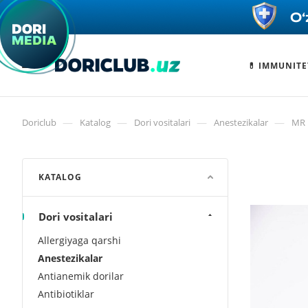
💊 IMMUNITE
—
—
—
—
Doriclub
Katalog
Dori vositalari
Anestezikalar
MR 
KATALOG
Dori vositalari
Allergiyaga qarshi
Anestezikalar
Antianemik dorilar
Antibiotiklar