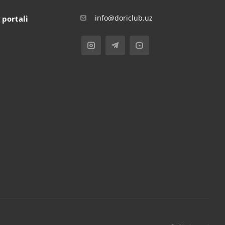
info@doriclub.uz
 portali