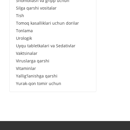
Shomollash va gripp uchun
Silga qarshi vositalar
Tish
Tomoq kasalliklari uchun dorilar
Tonlama
Urologik
Uyqu tabletkalari va Sedativlar
Vaktsinalar
Viruslarga qarshi
Vitaminlar
Yallig'lanishga qarshi
Yurak-qon tomir uchun