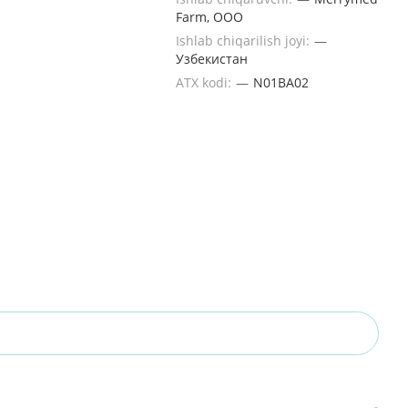
Farm, ООО
Ishlab chiqarilish joyi:
—
Узбекистан
ATX kodi:
—
N01ВА02