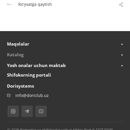
Roʻyxatga qaytish
Maqolalar
Katalog
Yosh onalar uchun maktab
Shifokorning portali
Dorisystems
info@doriclub.uz
© 2026 Bemorlar va shifokorlar uchun tibbiy Portal. DGT DORI