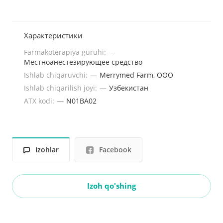
Характеристики
Farmakoterapiya guruhi:
—
Местноанестезирующее средство
Ishlab chiqaruvchi:
—
Merrymed Farm, ООО
Ishlab chiqarilish joyi:
—
Узбекистан
ATX kodi:
—
N01ВА02
Izohlar
Facebook
Izoh qo'shing