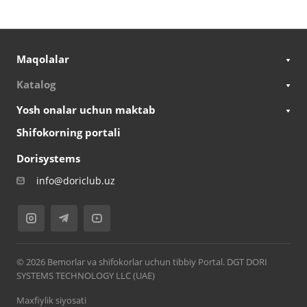
Maqolalar
Katalog
Yosh onalar uchun maktab
Shifokorning portali
Dorisystems
info@doriclub.uz
© 2026 Bemorlar va shifokorlar uchun tibbiy Portal. DGT DORI
SYSTEMS TECHNOLOGY LLC (UAE)
Maxfiylik siyosati