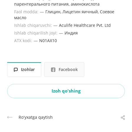
парентерального питания, аминокислота
Faol modda:
—
Глицин, Лицетин яичный, Соевое
масло
Ishlab chiqaruvchi:
—
Aculife Healthcare Pvt. Ltd
Ishlab chiqarilish joyi:
—
Индия
ATX kodi:
—
N01AX10
Izohlar
Facebook
Izoh qo'shing
Roʻyxatga qaytish