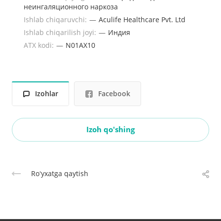
неингаляционного наркоза
Ishlab chiqaruvchi:
—
Aculife Healthcare Pvt. Ltd
Ishlab chiqarilish joyi:
—
Индия
ATX kodi:
—
N01AX10
Izohlar
Facebook
Izoh qo'shing
Roʻyxatga qaytish