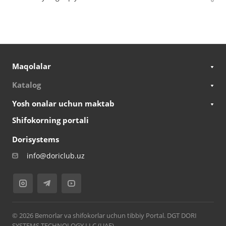
Maqolalar
Katalog
Yosh onalar uchun maktab
Shifokorning portali
Dorisystems
info@doriclub.uz
© 2026 Bemorlar va shifokorlar uchun tibbiy Portal. DGT DORI
SYSTEMS TECHNOLOGY LLC (UAE)