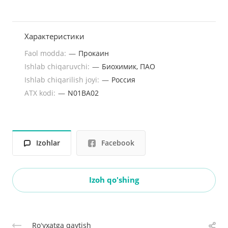
Характеристики
Faol modda:
—
Прокаин
Ishlab chiqaruvchi:
—
Биохимик, ПАО
Ishlab chiqarilish joyi:
—
Россия
ATX kodi:
—
N01BA02
Izohlar
Facebook
Izoh qo'shing
Roʻyxatga qaytish