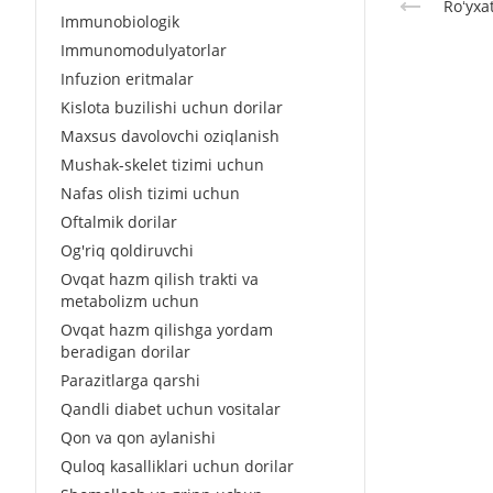
Roʻyxa
Immunobiologik
Immunomodulyatorlar
Infuzion eritmalar
Kislota buzilishi uchun dorilar
Maxsus davolovchi oziqlanish
Mushak-skelet tizimi uchun
Nafas olish tizimi uchun
Oftalmik dorilar
Og'riq qoldiruvchi
Ovqat hazm qilish trakti va
metabolizm uchun
Ovqat hazm qilishga yordam
beradigan dorilar
Parazitlarga qarshi
Qandli diabet uchun vositalar
Qon va qon aylanishi
Quloq kasalliklari uchun dorilar