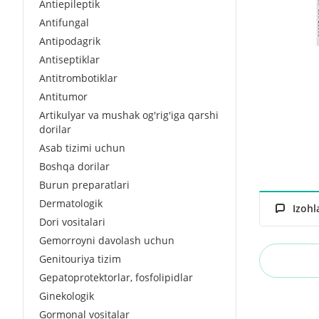
Antiepileptik
Antifungal
Antipodagrik
Antiseptiklar
Antitrombotiklar
Antitumor
Artikulyar va mushak og'rig'iga qarshi
dorilar
Asab tizimi uchun
Boshqa dorilar
Burun preparatlari
Dermatologik
Izohl
Dori vositalari
Gemorroyni davolash uchun
Genitouriya tizim
Gepatoprotektorlar, fosfolipidlar
Ginekologik
Gormonal vositalar