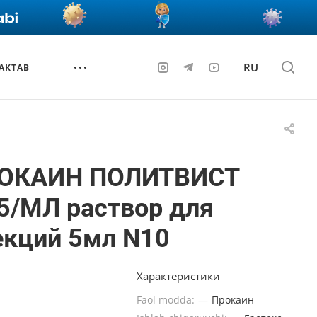
RU
AKTAB
ОКАИН ПОЛИТВИСТ
5/МЛ раствор для
екций 5мл N10
Характеристики
Faol modda:
—
Прокаин