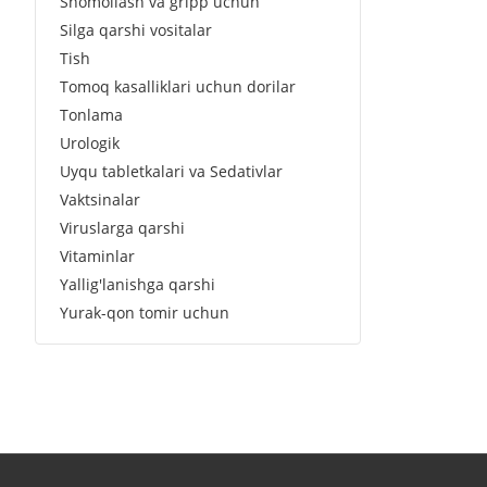
Shomollash va gripp uchun
Silga qarshi vositalar
Tish
Tomoq kasalliklari uchun dorilar
Tonlama
Urologik
Uyqu tabletkalari va Sedativlar
Vaktsinalar
Viruslarga qarshi
Vitaminlar
Yallig'lanishga qarshi
Yurak-qon tomir uchun