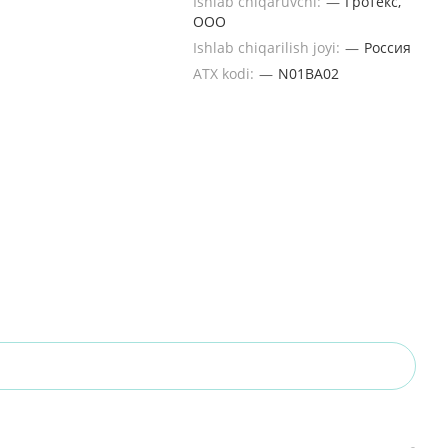
Ishlab chiqaruvchi:
—
Гротекс,
ООО
Ishlab chiqarilish joyi:
—
Россия
ATX kodi:
—
N01BA02