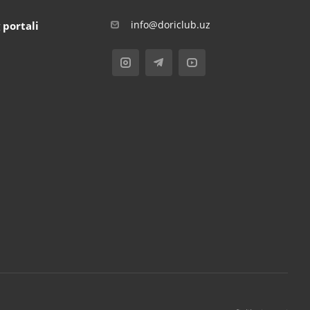
info@doriclub.uz
 portali