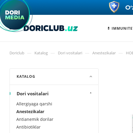
💊 IMMUNITE
—
—
—
—
Doriclub
Katalog
Dori vositalari
Anestezikalar
НОВ
KATALOG
Dori vositalari
Allergiyaga qarshi
Anestezikalar
Antianemik dorilar
Antibiotiklar