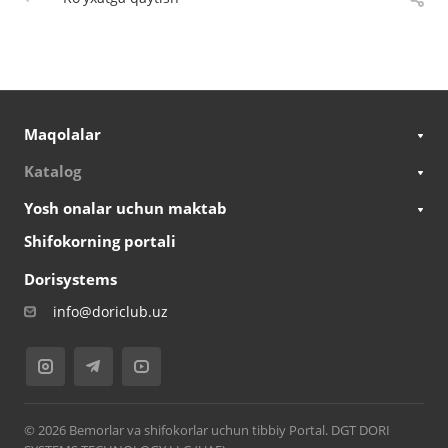
Maqolalar
Katalog
Yosh onalar uchun maktab
Shifokorning portali
Dorisystems
info@doriclub.uz
© 2026 Bemorlar va shifokorlar uchun tibbiy Portal. DGT DORI