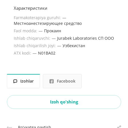
Характеристики
Farmakoterapiya guruhi:
—
Местноанестезирующее средство
Faol modda:
—
Прокаин
Ishlab chiqaruvchi:
—
Jurabek Laboratories СП ООО
Ishlab chiqarilish joyi:
—
Узбекистан
ATX kodi:
—
N01BA02
Izohlar
Facebook
Izoh qo'shing
Roʻyxatga qaytish