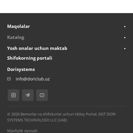
Maqolalar
Katalog
Yosh onalar uchun maktab
Shifokorning portali
Dorisystems
info@doriclub.uz
© 2026 Bemorlar va shifokorlar uchun tibbiy Portal. DGT DORI
SYSTEMS TECHNOLOGY LLC (UAE)
Maxfiylik siyosati