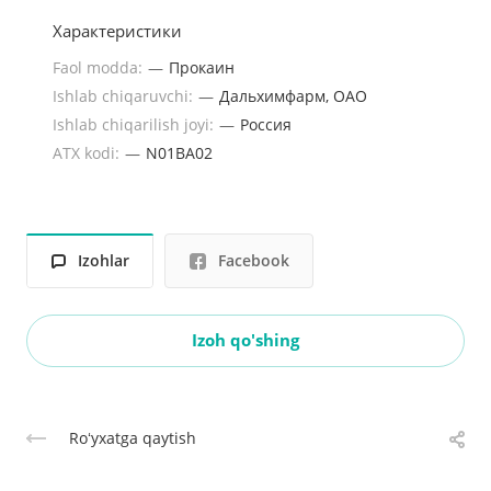
Характеристики
Faol modda:
—
Прокаин
Ishlab chiqaruvchi:
—
Дальхимфарм, ОАО
Ishlab chiqarilish joyi:
—
Россия
ATX kodi:
—
N01BA02
Izohlar
Facebook
Izoh qo'shing
Roʻyxatga qaytish