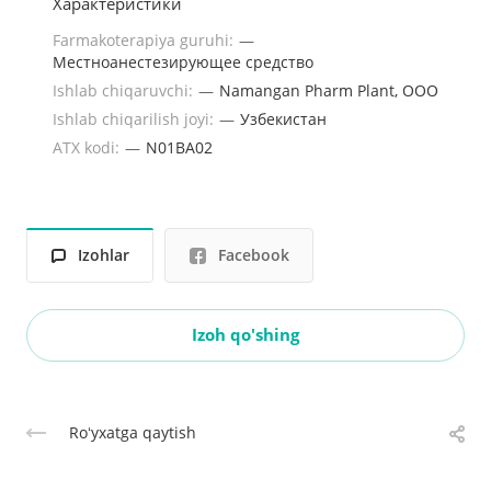
Характеристики
Farmakoterapiya guruhi:
—
Местноанестезирующее средство
Ishlab chiqaruvchi:
—
Namangan Pharm Plant, OOO
Ishlab chiqarilish joyi:
—
Узбекистан
ATX kodi:
—
N01BA02
Izohlar
Facebook
Izoh qo'shing
Roʻyxatga qaytish