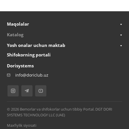
Maqolalar
Katalog
Yosh onalar uchun maktab
Shifokorning portali
Dorisystems
info@doriclub.uz
© 2026 Bemorlar va shifokorlar uchun tibbiy Portal. DGT DORI
SYSTEMS TECHNOLOGY LLC (UAE)
Maxfiylik siyosati