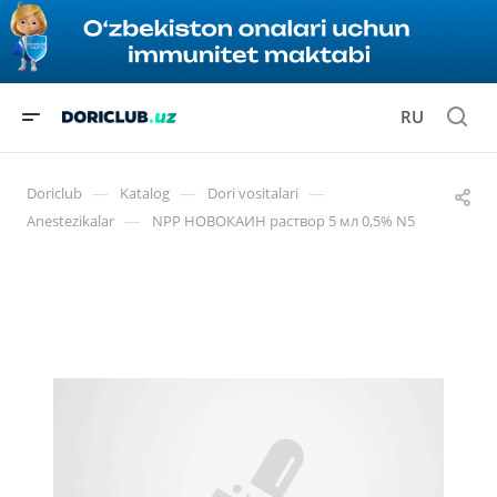
RU
—
—
—
Doriclub
Katalog
Dori vositalari
—
Anestezikalar
NPP НОВОКАИН раствор 5 мл 0,5% N5