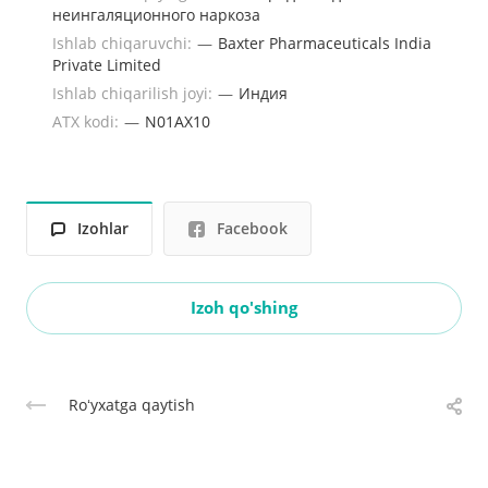
неингаляционного наркоза
Ishlab chiqaruvchi:
—
Baxter Pharmaceuticals India
Private Limited
Ishlab chiqarilish joyi:
—
Индия
ATX kodi:
—
N01AX10
Izohlar
Facebook
Izoh qo'shing
Roʻyxatga qaytish