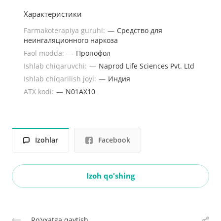
Характеристики
Farmakoterapiya guruhi:
—
Средство для
неингаляционного наркоза
Faol modda:
—
Пропофол
Ishlab chiqaruvchi:
—
Naprod Life Sciences Pvt. Ltd
Ishlab chiqarilish joyi:
—
Индия
ATX kodi:
—
N01AX10
Izohlar
Facebook
Izoh qo'shing
Roʻyxatga qaytish