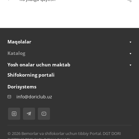
Maqolalar
Katalog
Yosh onalar uchun maktab
Shifokorning portali
Dorisystems
info@doriclub.uz
© 2026 Bemorlar va shifokorlar uchun tibbiy Portal. DGT DORI