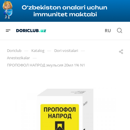
RU
—
—
—
Doriclub
Katalog
Dori vositalari
—
Anestezikalar
ПРОПОФОЛ НАПРОД эмульсия 20мл 1% N1