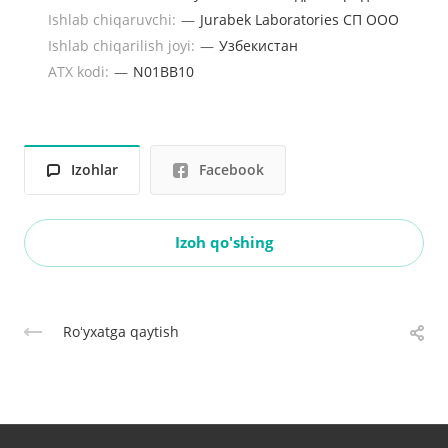
Ishlab chiqaruvchi:
—
Jurabek Laboratories СП ООО
Ishlab chiqarilish joyi:
—
Узбекистан
ATX kodi:
—
N01ВВ10
Izohlar
Facebook
Izoh qo'shing
Roʻyxatga qaytish