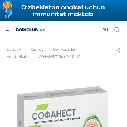
RU
—
—
—
Doriclub
Katalog
Dori vositalari
—
Anestezikalar
СОФАНЕСТ 5мл 0,5% N5