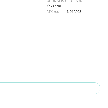
Ishlab chiqarilish joyi:
—
Украина
ATX kodi:
—
N01AF03