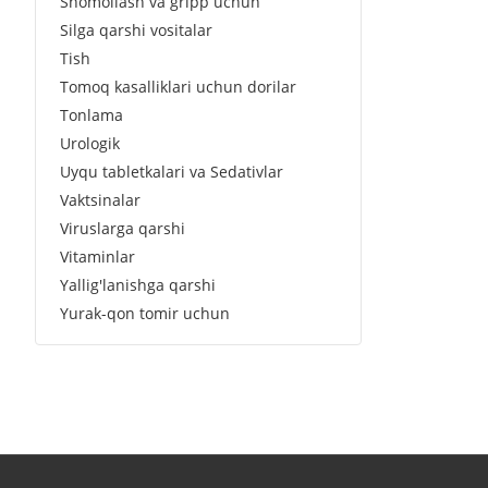
Shomollash va gripp uchun
Silga qarshi vositalar
Tish
Tomoq kasalliklari uchun dorilar
Tonlama
Urologik
Uyqu tabletkalari va Sedativlar
Vaktsinalar
Viruslarga qarshi
Vitaminlar
Yallig'lanishga qarshi
Yurak-qon tomir uchun