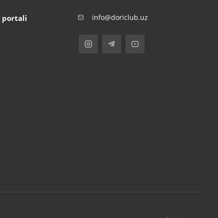
info@doriclub.uz
 portali