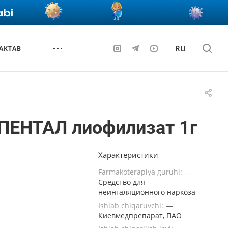
RU
AKTAB
ПЕНТАЛ лиофилизат 1г
Характеристики
Farmakoterapiya guruhi:
—
Средство для
неингаляционного наркоза
Ishlab chiqaruvchi:
—
Киевмедпрепарат, ПАО