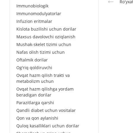
Roʻyxa
Immunobiologik
Immunomodulyatorlar
Infuzion eritmalar
Kislota buzilishi uchun dorilar
Maxsus davolovchi oziqlanish
Mushak-skelet tizimi uchun
Nafas olish tizimi uchun
Oftalmik dorilar
Og'riq qoldiruvchi
Ovqat hazm qilish trakti va
metabolizm uchun
Ovqat hazm qilishga yordam
beradigan dorilar
Parazitlarga qarshi
Qandli diabet uchun vositalar
Qon va qon aylanishi
Quloq kasalliklari uchun dorilar