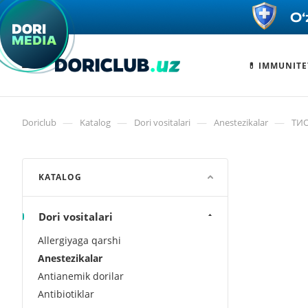
💊 IMMUNITE
—
—
—
—
Doriclub
Katalog
Dori vositalari
Anestezikalar
ТИО
KATALOG
Dori vositalari
Allergiyaga qarshi
Anestezikalar
Antianemik dorilar
Antibiotiklar