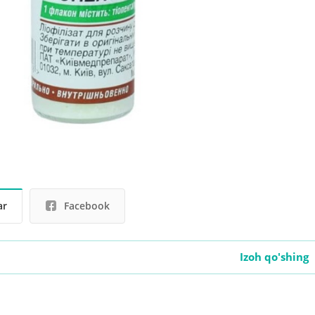
ar
Facebook
Izoh qo'shing