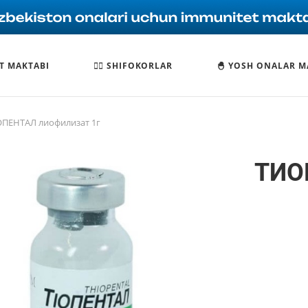
T MAKTABI
🧑‍⚕️ SHIFOKORLAR
🐣 YOSH ONALAR M
ПЕНТАЛ лиофилизат 1г
ТИО