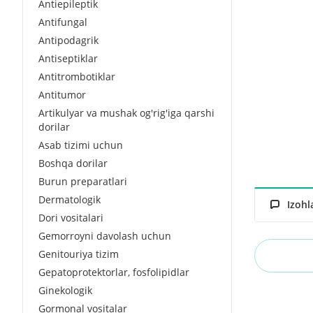
Antiepileptik
Antifungal
Antipodagrik
Antiseptiklar
Antitrombotiklar
Antitumor
Artikulyar va mushak og'rig'iga qarshi
dorilar
Asab tizimi uchun
Boshqa dorilar
Burun preparatlari
Dermatologik
Izohl
Dori vositalari
Gemorroyni davolash uchun
Genitouriya tizim
Gepatoprotektorlar, fosfolipidlar
Ginekologik
Gormonal vositalar