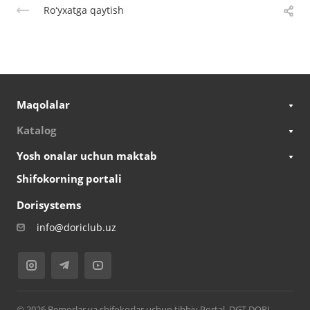
Roʻyxatga qaytish
Maqolalar
Katalog
Yosh onalar uchun maktab
Shifokorning portali
Dorisystems
info@doriclub.uz
© 2026 Bemorlar va shifokorlar uchun tibbiy Portal. DGT DORI