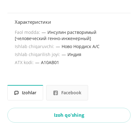
Характеристики
Faol modda:
—
Инсулин растворимый
[человеческий генно-инженерный]
Ishlab chiqaruvchi:
—
Ново Нордиск А/С
Ishlab chiqarilish joyi:
—
Индия
ATX kodi:
—
A10AB01
Izohlar
Facebook
Izoh qo'shing