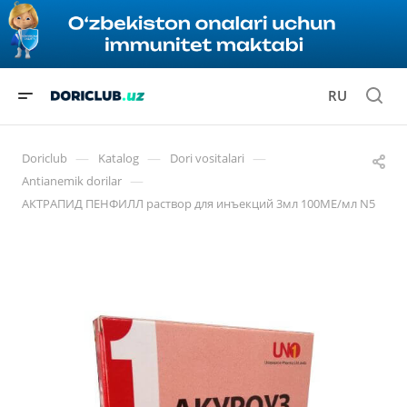
RU
—
—
—
Doriclub
Katalog
Dori vositalari
—
Antianemik dorilar
АКТРАПИД ПЕНФИЛЛ раствор для инъекций 3мл 100МЕ/мл N5