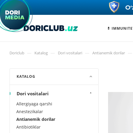
💊 IMMUNITE
—
—
—
—
Doriclub
Katalog
Dori vositalari
Antianemik dorilar
KATALOG
Dori vositalari
Allergiyaga qarshi
Anestezikalar
Antianemik dorilar
Antibiotiklar