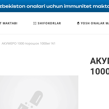
T MAKTABI
🧑‍⚕️ SHIFOKORLAR
🐣 YOSH ONALAR M
АКУМЕРО 1000 порошок 1000мг N1
АКУ
100