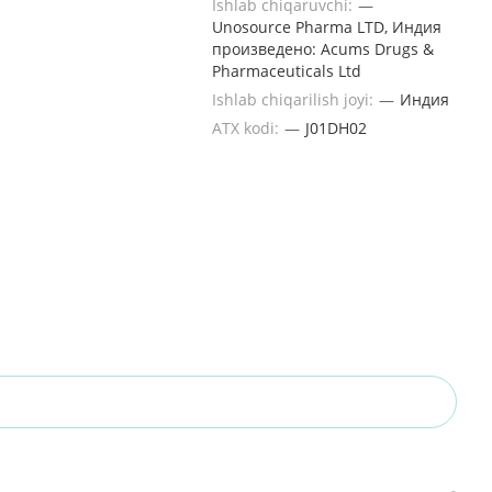
Ishlab chiqaruvchi:
—
Unosourсe Pharma LTD, Индия
произведено: Acums Drugs &
Pharmaceuticals Ltd
Ishlab chiqarilish joyi:
—
Индия
ATX kodi:
—
J01DH02