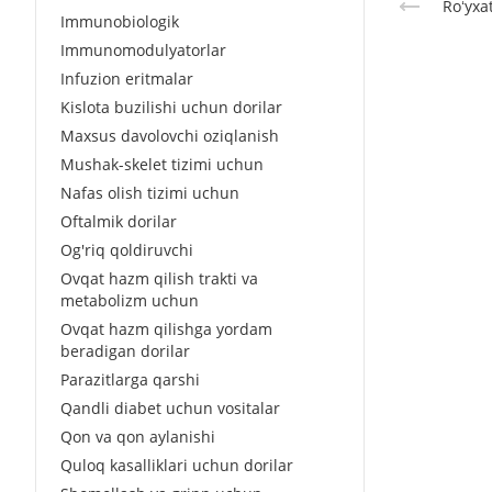
Roʻyxa
Immunobiologik
Immunomodulyatorlar
Infuzion eritmalar
Kislota buzilishi uchun dorilar
Maxsus davolovchi oziqlanish
Mushak-skelet tizimi uchun
Nafas olish tizimi uchun
Oftalmik dorilar
Og'riq qoldiruvchi
Ovqat hazm qilish trakti va
metabolizm uchun
Ovqat hazm qilishga yordam
beradigan dorilar
Parazitlarga qarshi
Qandli diabet uchun vositalar
Qon va qon aylanishi
Quloq kasalliklari uchun dorilar