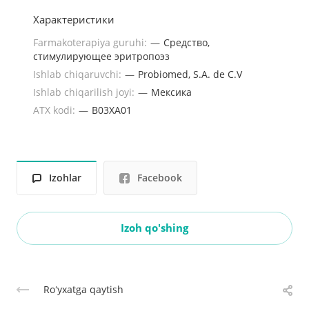
Характеристики
Farmakoterapiya guruhi:
—
Средство,
стимулирующее эритропоэз
Ishlab chiqaruvchi:
—
Probiomed, S.A. de C.V
Ishlab chiqarilish joyi:
—
Мексика
ATX kodi:
—
B03XA01
Izohlar
Facebook
Izoh qo'shing
Roʻyxatga qaytish