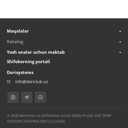
Maqolalar
Katalog
Yosh onalar uchun maktab
Shifokorning portali
Dorisystems
info@doriclub.uz
© 2026 Bemorlar va shifokorlar uchun tibbiy Portal. DGT DORI
SYSTEMS TECHNOLOGY LLC (UAE)