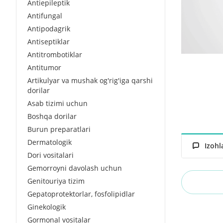
Antiepileptik
Antifungal
Antipodagrik
Antiseptiklar
Antitrombotiklar
Antitumor
Artikulyar va mushak og'rig'iga qarshi
dorilar
Asab tizimi uchun
Boshqa dorilar
Burun preparatlari
Dermatologik
Izohl
Dori vositalari
Gemorroyni davolash uchun
Genitouriya tizim
Gepatoprotektorlar, fosfolipidlar
Ginekologik
Gormonal vositalar