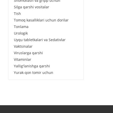
Shomollash va gripp uchun
Silga qarshi vositalar
Tish
Tomoq kasalliklari uchun dorilar
Tonlama
Urologik
Uyqu tabletkalari va Sedativlar
Vaktsinalar
Viruslarga qarshi
Vitaminlar
Yallig'lanishga qarshi
Yurak-qon tomir uchun