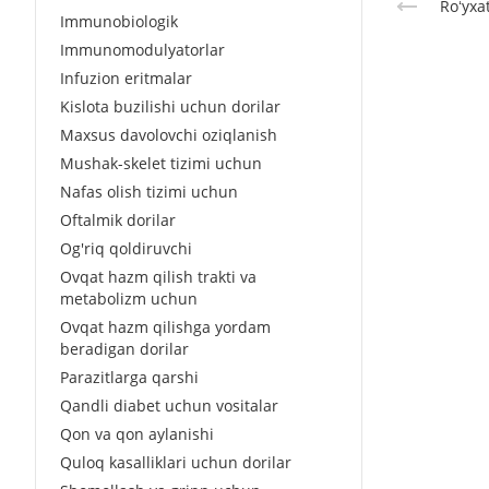
Roʻyxa
Immunobiologik
Immunomodulyatorlar
Infuzion eritmalar
Kislota buzilishi uchun dorilar
Maxsus davolovchi oziqlanish
Mushak-skelet tizimi uchun
Nafas olish tizimi uchun
Oftalmik dorilar
Og'riq qoldiruvchi
Ovqat hazm qilish trakti va
metabolizm uchun
Ovqat hazm qilishga yordam
beradigan dorilar
Parazitlarga qarshi
Qandli diabet uchun vositalar
Qon va qon aylanishi
Quloq kasalliklari uchun dorilar