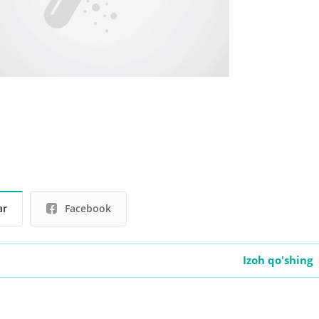
ar
Facebook
Izoh qo'shing