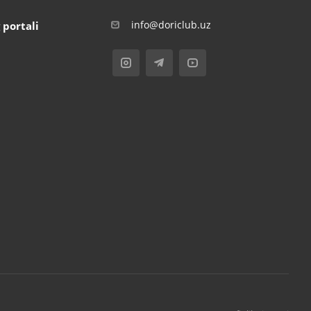
info@doriclub.uz
 portali