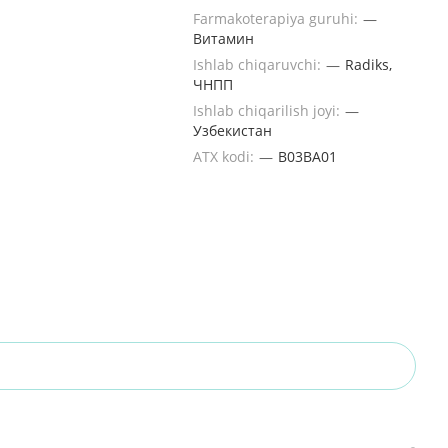
Farmakoterapiya guruhi:
—
Витамин
Ishlab chiqaruvchi:
—
Radiks,
ЧНПП
Ishlab chiqarilish joyi:
—
Узбекистан
ATX kodi:
—
B03BA01