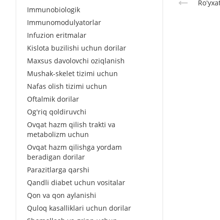
Roʻyxa
Immunobiologik
Immunomodulyatorlar
Infuzion eritmalar
Kislota buzilishi uchun dorilar
Maxsus davolovchi oziqlanish
Mushak-skelet tizimi uchun
Nafas olish tizimi uchun
Oftalmik dorilar
Og'riq qoldiruvchi
Ovqat hazm qilish trakti va
metabolizm uchun
Ovqat hazm qilishga yordam
beradigan dorilar
Parazitlarga qarshi
Qandli diabet uchun vositalar
Qon va qon aylanishi
Quloq kasalliklari uchun dorilar