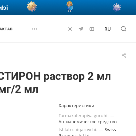
RU
AKTAB
СТИРОН раствор 2 мл
мг/2 мл
Характеристики
Farmakoterapiya guruhi:
—
Антианемическое средство
Ishlab chiqaruvchi:
—
Swiss
Parenterals Ltd