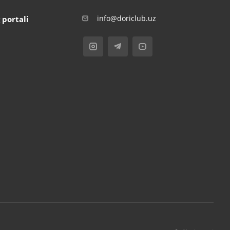
info@doriclub.uz
 portali