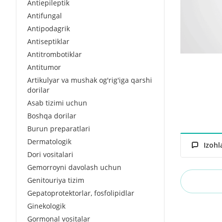
Antiepileptik
Antifungal
Antipodagrik
Antiseptiklar
Antitrombotiklar
Antitumor
Artikulyar va mushak og'rig'iga qarshi
dorilar
Asab tizimi uchun
Boshqa dorilar
Burun preparatlari
Dermatologik
Izohl
Dori vositalari
Gemorroyni davolash uchun
Genitouriya tizim
Gepatoprotektorlar, fosfolipidlar
Ginekologik
Gormonal vositalar