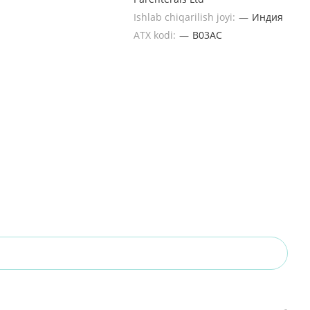
Ishlab chiqarilish joyi:
—
Индия
ATX kodi:
—
B03AC