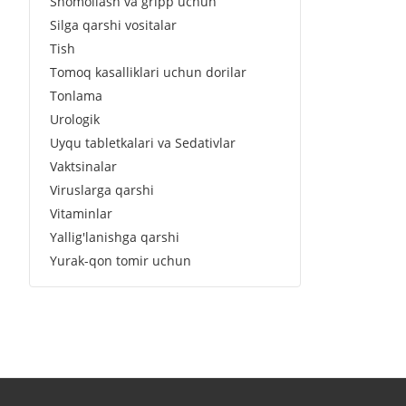
Shomollash va gripp uchun
Silga qarshi vositalar
Tish
Tomoq kasalliklari uchun dorilar
Tonlama
Urologik
Uyqu tabletkalari va Sedativlar
Vaktsinalar
Viruslarga qarshi
Vitaminlar
Yallig'lanishga qarshi
Yurak-qon tomir uchun