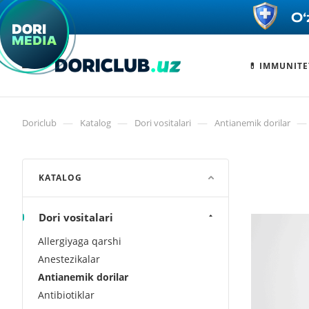
💊 IMMUNITE
—
—
—
—
Doriclub
Katalog
Dori vositalari
Antianemik dorilar
KATALOG
Dori vositalari
Allergiyaga qarshi
Anestezikalar
Antianemik dorilar
Antibiotiklar