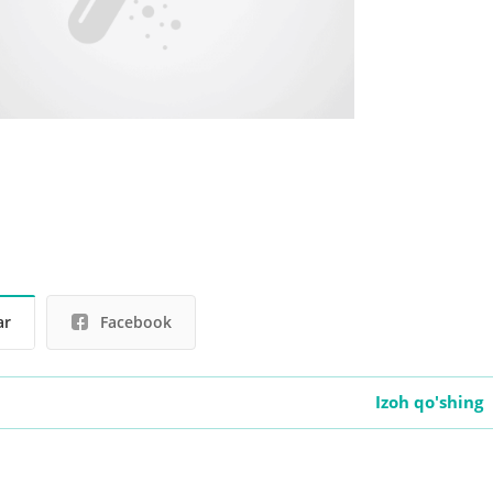
ar
Facebook
Izoh qo'shing