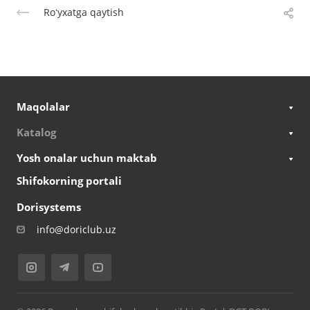
Roʻyxatga qaytish
Maqolalar
Katalog
Yosh onalar uchun maktab
Shifokorning portali
Dorisystems
info@doriclub.uz