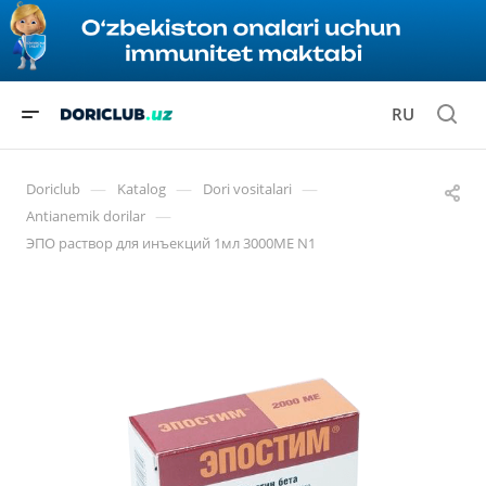
RU
—
—
—
Doriclub
Katalog
Dori vositalari
—
Antianemik dorilar
ЭПО раствор для инъекций 1мл 3000МЕ N1