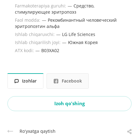
Farmakoterapiya guruhi:
—
Средство,
стимулирующее эритропоэз
Faol modda:
—
Рекомбинантный человеческий
эритропоэтин альфа
Ishlab chiqaruvchi:
—
LG Life Sciences
Ishlab chiqarilish joyi:
—
Южная Корея
ATX kodi:
—
B03ХA02
Izohlar
Facebook
Izoh qo'shing
Roʻyxatga qaytish