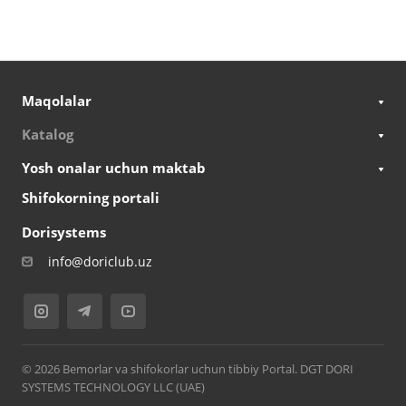
Maqolalar
Katalog
Yosh onalar uchun maktab
Shifokorning portali
Dorisystems
info@doriclub.uz
© 2026 Bemorlar va shifokorlar uchun tibbiy Portal. DGT DORI
SYSTEMS TECHNOLOGY LLC (UAE)