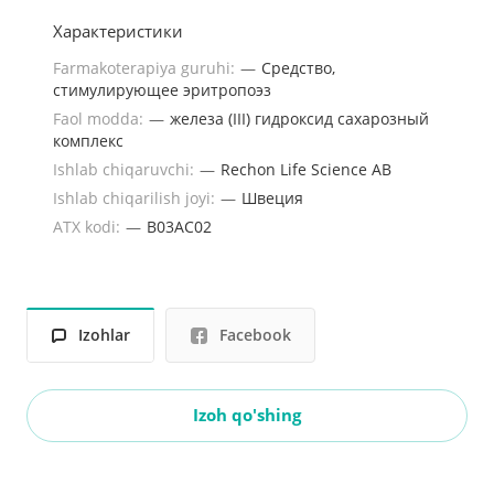
Характеристики
Farmakoterapiya guruhi:
—
Средство,
стимулирующее эритропоэз
Faol modda:
—
железа (III) гидроксид сахарозный
комплекс
Ishlab chiqaruvchi:
—
Rechon Life Science AB
Ishlab chiqarilish joyi:
—
Швеция
ATX kodi:
—
B03AC02
Izohlar
Facebook
Izoh qo'shing