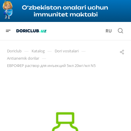
RU
—
—
—
Doriclub
Katalog
Dori vositalari
—
Antianemik dorilar
ЕВРОФЕР раствор для инъекций 5мл 20мг/мл N5