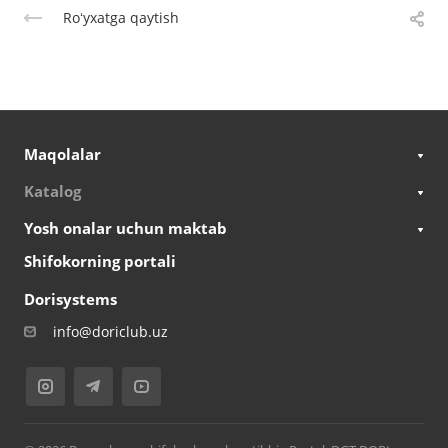
Roʻyxatga qaytish
Maqolalar
Katalog
Yosh onalar uchun maktab
Shifokorning portali
Dorisystems
info@doriclub.uz