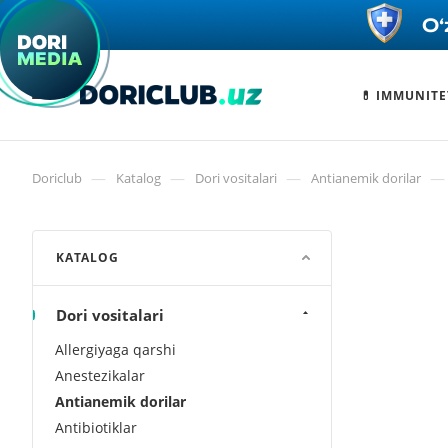
💊 IMMUNITE
—
—
—
—
Doriclub
Katalog
Dori vositalari
Antianemik dorilar
KATALOG
Dori vositalari
Allergiyaga qarshi
Anestezikalar
Antianemik dorilar
Antibiotiklar