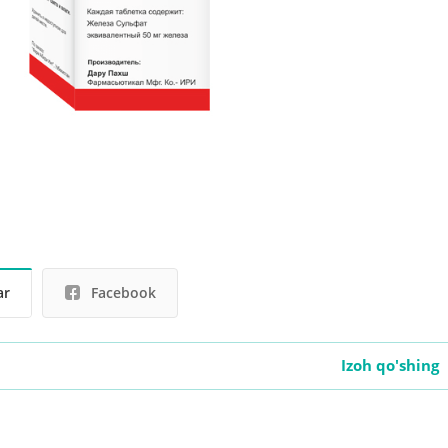
ar
Facebook
Izoh qo'shing