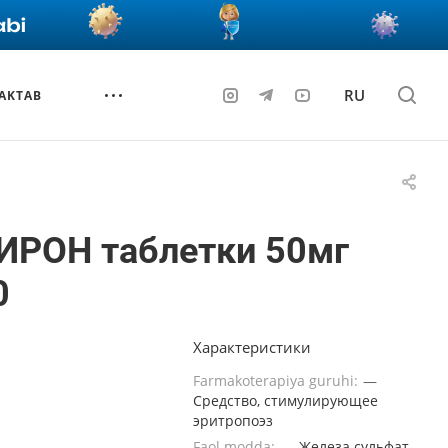
RU
AKTAB
ИРОН таблетки 50мг
0
Характеристики
Farmakoterapiya guruhi:
—
Средство, стимулирующее
эритропоэз
Faol modda:
—
Железа сульфат