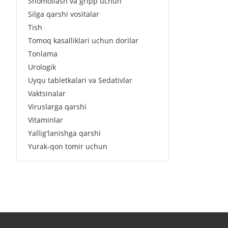
Shomollash va gripp uchun
Silga qarshi vositalar
Tish
Tomoq kasalliklari uchun dorilar
Tonlama
Urologik
Uyqu tabletkalari va Sedativlar
Vaktsinalar
Viruslarga qarshi
Vitaminlar
Yallig'lanishga qarshi
Yurak-qon tomir uchun