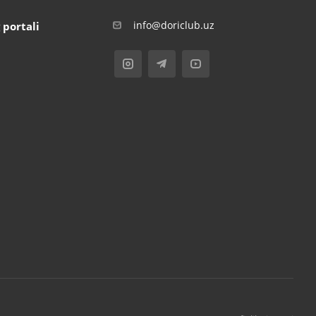
info@doriclub.uz
 portali