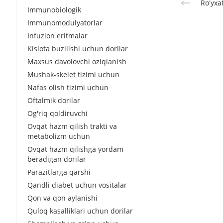
Roʻyxa
Immunobiologik
Immunomodulyatorlar
Infuzion eritmalar
Kislota buzilishi uchun dorilar
Maxsus davolovchi oziqlanish
Mushak-skelet tizimi uchun
Nafas olish tizimi uchun
Oftalmik dorilar
Og'riq qoldiruvchi
Ovqat hazm qilish trakti va
metabolizm uchun
Ovqat hazm qilishga yordam
beradigan dorilar
Parazitlarga qarshi
Qandli diabet uchun vositalar
Qon va qon aylanishi
Quloq kasalliklari uchun dorilar