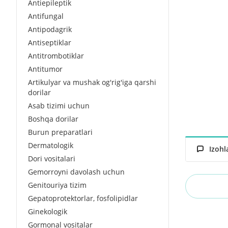
Antiepileptik
Antifungal
Antipodagrik
Antiseptiklar
Antitrombotiklar
Antitumor
Artikulyar va mushak og'rig'iga qarshi
dorilar
Asab tizimi uchun
Boshqa dorilar
Burun preparatlari
Dermatologik
Izohl
Dori vositalari
Gemorroyni davolash uchun
Genitouriya tizim
Gepatoprotektorlar, fosfolipidlar
Ginekologik
Gormonal vositalar