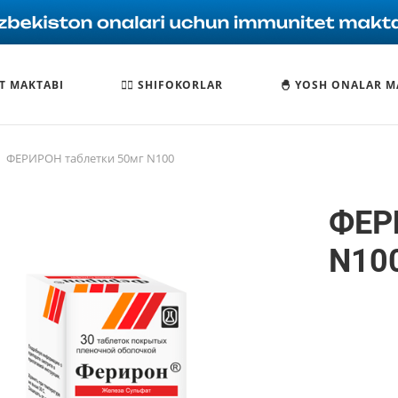
T MAKTABI
🧑‍⚕️ SHIFOKORLAR
🐣 YOSH ONALAR M
ФЕРИРОН таблетки 50мг N100
ФЕР
N10