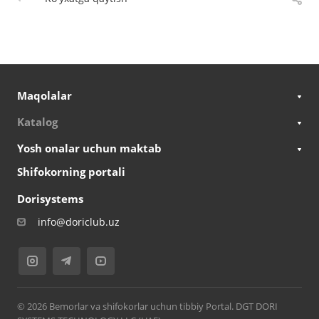
Maqolalar
Katalog
Yosh onalar uchun maktab
Shifokorning portali
Dorisystems
info@doriclub.uz
© 2026 Bemorlar va shifokorlar uchun tibbiy Portal. DGT DORI