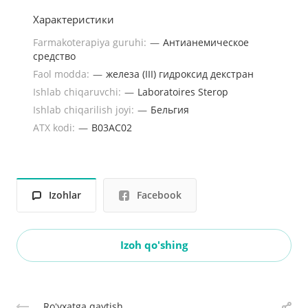
Характеристики
Farmakoterapiya guruhi:
—
Антианемическое
средство
Faol modda:
—
железа (III) гидроксид декстран
Ishlab chiqaruvchi:
—
Laboratoires Sterop
Ishlab chiqarilish joyi:
—
Бельгия
ATX kodi:
—
B03AC02
Izohlar
Facebook
Izoh qo'shing
Roʻyxatga qaytish