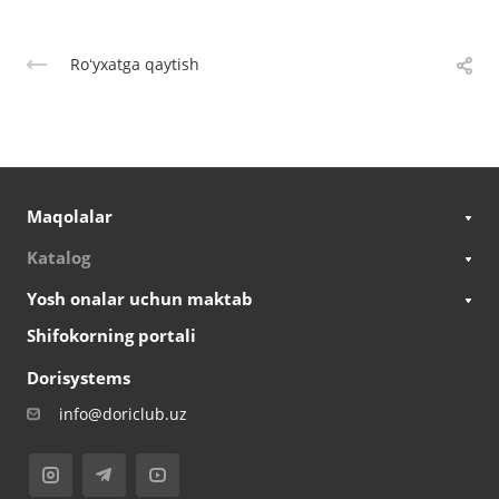
Roʻyxatga qaytish
Maqolalar
Katalog
Yosh onalar uchun maktab
Shifokorning portali
Dorisystems
info@doriclub.uz