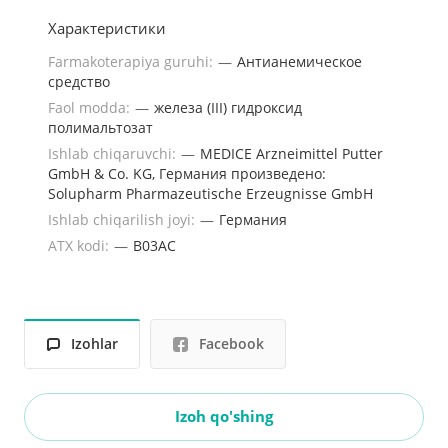
Характеристики
Farmakoterapiya guruhi:
—
Антианемическое
средство
Faol modda:
—
железа (III) гидроксид
полимальтозат
Ishlab chiqaruvchi:
—
MEDICE Arzneimittel Putter
GmbH & Co. KG, Германия произведено:
Solupharm Pharmazeutische Erzeugnisse GmbH
Ishlab chiqarilish joyi:
—
Германия
ATX kodi:
—
B03AC
Izohlar
Facebook
Izoh qo'shing