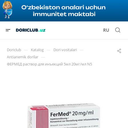
RU
—
—
—
Doriclub
Katalog
Dori vositalari
—
Antianemik dorilar
ФЕРМЕД раствор для инъекций 5мл 20мг/мл N5