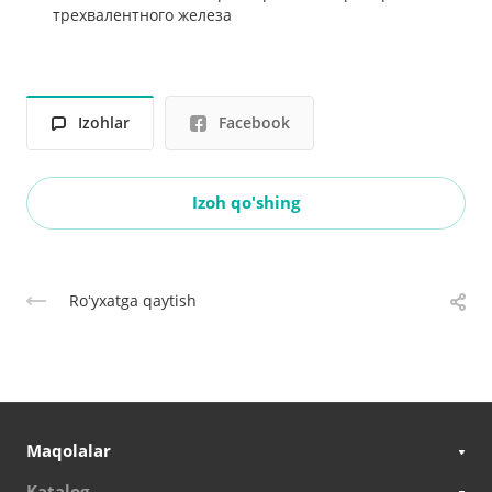
трехвалентного железа
Izohlar
Facebook
Izoh qo'shing
Roʻyxatga qaytish
Maqolalar
Katalog