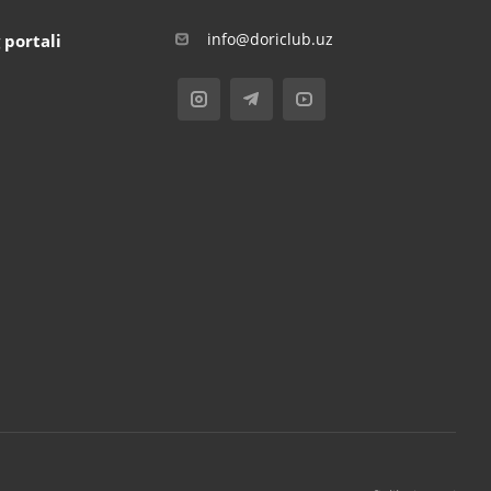
info@doriclub.uz
 portali