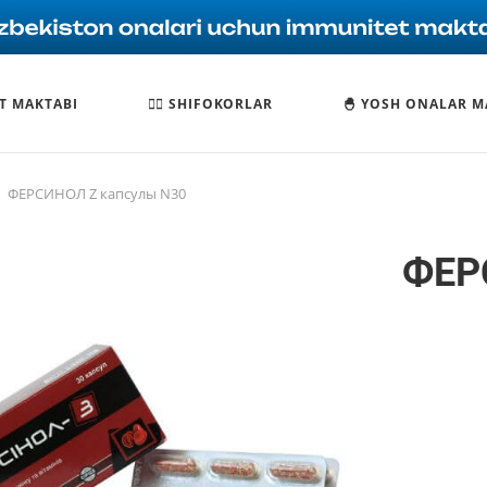
T MAKTABI
🧑‍⚕️ SHIFOKORLAR
🐣 YOSH ONALAR M
ФЕРСИНОЛ Z капсулы N30
ФЕР