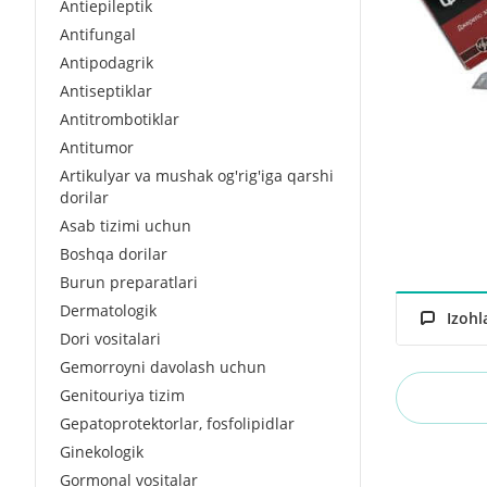
Antiepileptik
Antifungal
Antipodagrik
Antiseptiklar
Antitrombotiklar
Antitumor
Artikulyar va mushak og'rig'iga qarshi
dorilar
Asab tizimi uchun
Boshqa dorilar
Burun preparatlari
Dermatologik
Izohl
Dori vositalari
Gemorroyni davolash uchun
Genitouriya tizim
Gepatoprotektorlar, fosfolipidlar
Ginekologik
Gormonal vositalar