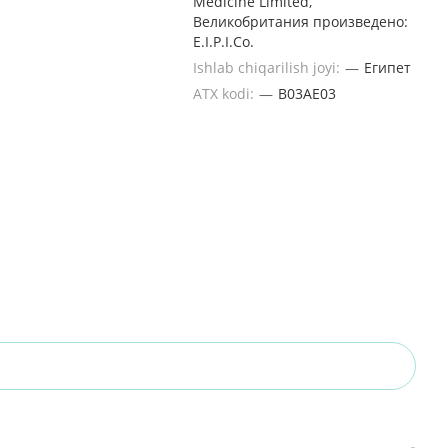
Medicine Limited,
Великобритания произведено:
E.I.P.I.Co.
Ishlab chiqarilish joyi:
—
Египет
ATX kodi:
—
B03AЕ03