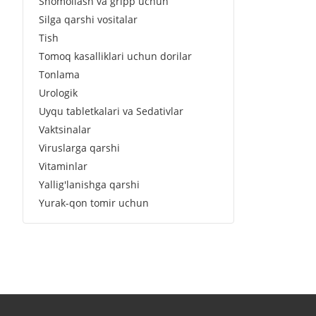
Shomollash va gripp uchun
Silga qarshi vositalar
Tish
Tomoq kasalliklari uchun dorilar
Tonlama
Urologik
Uyqu tabletkalari va Sedativlar
Vaktsinalar
Viruslarga qarshi
Vitaminlar
Yallig'lanishga qarshi
Yurak-qon tomir uchun