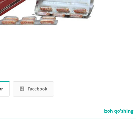
ar
Facebook
Izoh qo'shing