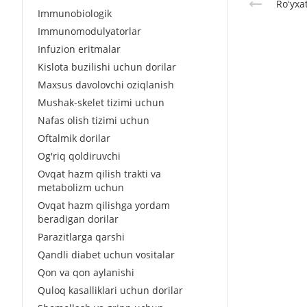
Roʻyxa
Immunobiologik
Immunomodulyatorlar
Infuzion eritmalar
Kislota buzilishi uchun dorilar
Maxsus davolovchi oziqlanish
Mushak-skelet tizimi uchun
Nafas olish tizimi uchun
Oftalmik dorilar
Og'riq qoldiruvchi
Ovqat hazm qilish trakti va
metabolizm uchun
Ovqat hazm qilishga yordam
beradigan dorilar
Parazitlarga qarshi
Qandli diabet uchun vositalar
Qon va qon aylanishi
Quloq kasalliklari uchun dorilar