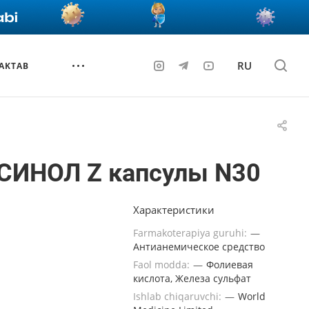
RU
AKTAB
СИНОЛ Z капсулы N30
Характеристики
Farmakoterapiya guruhi:
—
Антианемическое средство
Faol modda:
—
Фолиевая
кислота, Железа сульфат
Ishlab chiqaruvchi:
—
World