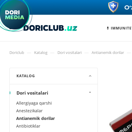
💊 IMMUNITE
—
—
—
—
Doriclub
Katalog
Dori vositalari
Antianemik dorilar
KATALOG
Dori vositalari
Allergiyaga qarshi
Anestezikalar
Antianemik dorilar
Antibiotiklar