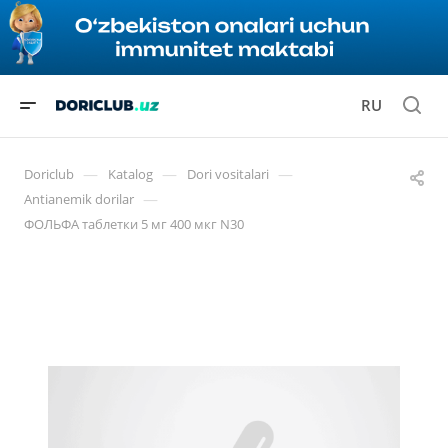
RU
—
—
—
Doriclub
Katalog
Dori vositalari
—
Antianemik dorilar
ФОЛЬФА таблетки 5 мг 400 мкг N30