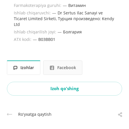
Farmakoterapiya guruhi:
—
Витамин
Ishlab chiqaruvchi:
—
Dr Sertus Ilac Sanayi ve
Ticaret Limited Sirketi, Турция произведено: Kendy
Ltd
Ishlab chiqarilish joyi:
—
Болгария
ATX kodi:
—
B03BB01
Izohlar
Facebook
Izoh qo'shing
Roʻyxatga qaytish