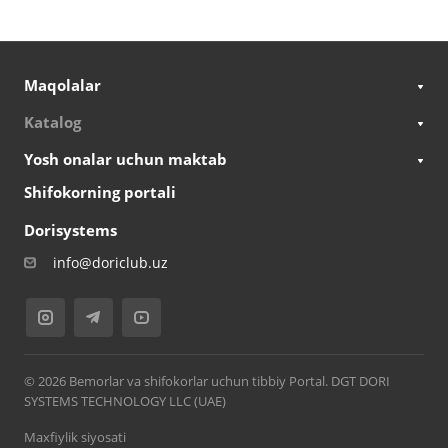
Maqolalar
Katalog
Yosh onalar uchun maktab
Shifokorning portali
Dorisystems
info@doriclub.uz
© 2026 Bemorlar va shifokorlar uchun tibbiy Portal. DGT DORI
SYSTEMS TECHNOLOGY LLC (UAE)
Maxfiylik siyosati