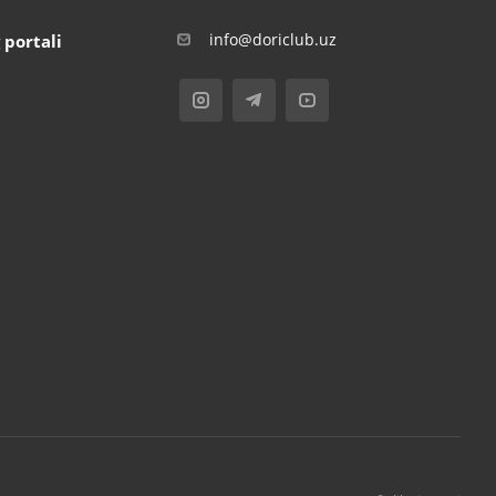
info@doriclub.uz
 portali