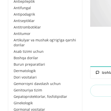
Antiepileptik
Antifungal
Antipodagrik
Antiseptiklar
Antitrombotiklar
Antitumor
Artikulyar va mushak og'rig'iga qarshi
dorilar
Asab tizimi uchun
Boshqa dorilar
Burun preparatlari
Dermatologik
Izohl
Dori vositalari
Gemorroyni davolash uchun
Genitouriya tizim
Gepatoprotektorlar, fosfolipidlar
Ginekologik
Gormonal vositalar