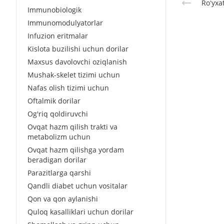
Roʻyxa
Immunobiologik
Immunomodulyatorlar
Infuzion eritmalar
Kislota buzilishi uchun dorilar
Maxsus davolovchi oziqlanish
Mushak-skelet tizimi uchun
Nafas olish tizimi uchun
Oftalmik dorilar
Og'riq qoldiruvchi
Ovqat hazm qilish trakti va
metabolizm uchun
Ovqat hazm qilishga yordam
beradigan dorilar
Parazitlarga qarshi
Qandli diabet uchun vositalar
Qon va qon aylanishi
Quloq kasalliklari uchun dorilar