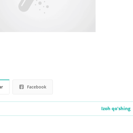
ar
Facebook
Izoh qo'shing