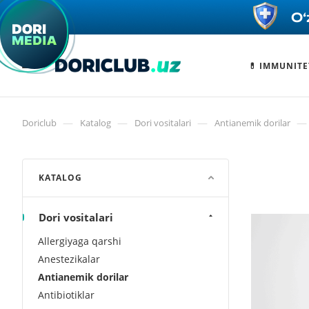
💊 IMMUNITE
—
—
—
—
Doriclub
Katalog
Dori vositalari
Antianemik dorilar
KATALOG
Dori vositalari
Allergiyaga qarshi
Anestezikalar
Antianemik dorilar
Antibiotiklar