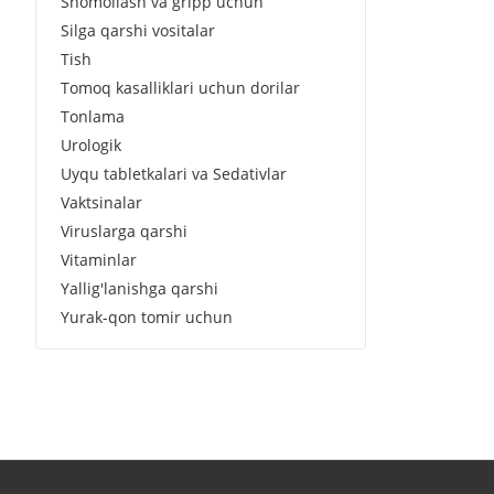
Shomollash va gripp uchun
Silga qarshi vositalar
Tish
Tomoq kasalliklari uchun dorilar
Tonlama
Urologik
Uyqu tabletkalari va Sedativlar
Vaktsinalar
Viruslarga qarshi
Vitaminlar
Yallig'lanishga qarshi
Yurak-qon tomir uchun