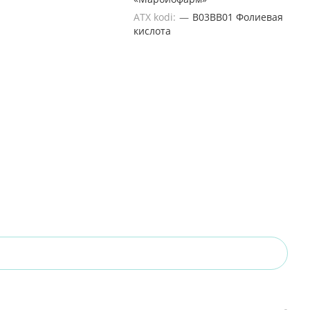
ATX kodi:
—
B03BB01 Фолиевая
кислота