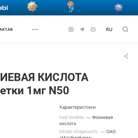
RU
AKTAB
ИЕВАЯ КИСЛОТА
етки 1мг N50
Характеристики
Faol modda:
—
Фолиевая
кислота
Ishlab chiqaruvchi:
—
ОАО
«Марбиофарм»