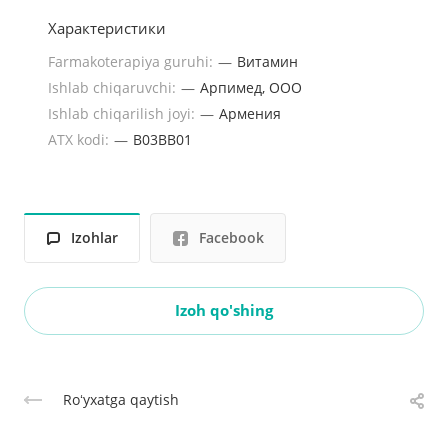
Характеристики
Farmakoterapiya guruhi:
—
Витамин
Ishlab chiqaruvchi:
—
Арпимед, ООО
Ishlab chiqarilish joyi:
—
Армения
ATX kodi:
—
B03BB01
Izohlar
Facebook
Izoh qo'shing
Roʻyxatga qaytish