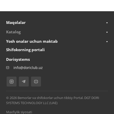
Maqolalar
Katalog
Yosh onalar uchun maktab
Shifokorning portali
Dorisystems
info@doriclub.uz
© 2026 Bemorlar va shifokorlar uchun tibbiy Portal. DGT DORI
SYSTEMS TECHNOLOGY LLC (UAE)
Maxfiylik siyosati