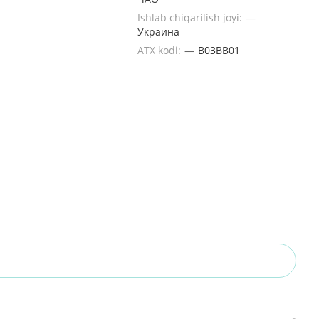
Ishlab chiqarilish joyi:
—
Украина
ATX kodi:
—
B03BB01