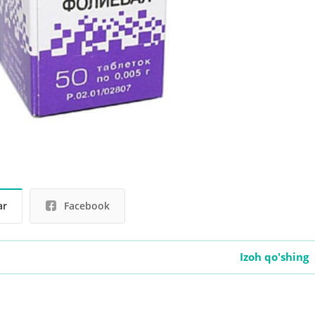
ar
Facebook
Izoh qo'shing