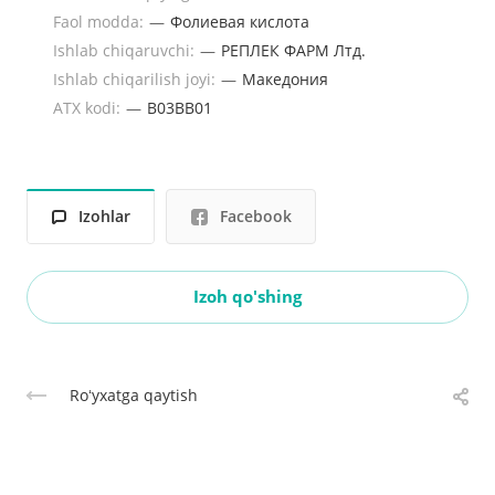
Faol modda:
—
Фолиевая кислота
Ishlab chiqaruvchi:
—
РЕПЛЕК ФАРМ Лтд.
Ishlab chiqarilish joyi:
—
Македония
ATX kodi:
—
B03BB01
Izohlar
Facebook
Izoh qo'shing
Roʻyxatga qaytish