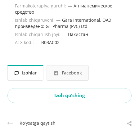
Farmakoterapiya guruhi:
—
Антианемическое
средство
Ishlab chiqaruvchi:
—
Gara International, ОАЭ
произведено: GT Pharma (Pvt.) Ltd
Ishlab chiqarilish joyi:
—
Пакистан
ATX kodi:
—
B03AC02
Izohlar
Facebook
Izoh qo'shing
Roʻyxatga qaytish