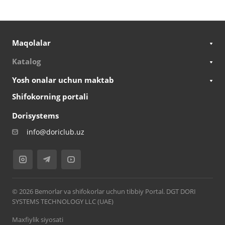
Maqolalar
Katalog
Yosh onalar uchun maktab
Shifokorning portali
Dorisystems
info@doriclub.uz
© 2026 Bemorlar va shifokorlar uchun tibbiy Portal. DGT DORI
SYSTEMS TECHNOLOGY LLC (UAE)
Maxfiylik siyosati