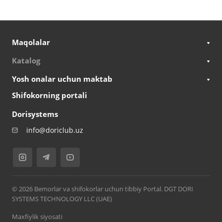
Maqolalar
Katalog
Yosh onalar uchun maktab
Shifokorning portali
Dorisystems
info@doriclub.uz
© 2026 Bemorlar va shifokorlar uchun tibbiy Portal. DGT DORI
SYSTEMS TECHNOLOGY LLC (UAE)
Maxfiylik siyosati