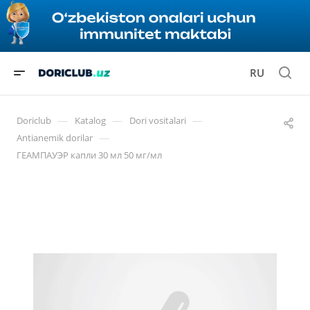
RU
—
—
—
Doriclub
Katalog
Dori vositalari
—
Antianemik dorilar
ГЕАМПАУЭР капли 30 мл 50 мг/мл