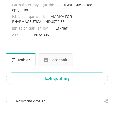
Farmakoterapiya guruhi:
—
Антианемическое
средство
Ishlab chiqaruvchi:
—
AMRIYA FOR
PHARMACEUTICAL INDUSTRIES
Ishlab chiqarilish joyi:
—
Египет
ATX kodi:
—
B03AB05
Izohlar
Facebook
Izoh qo'shing
Roʻyxatga qaytish